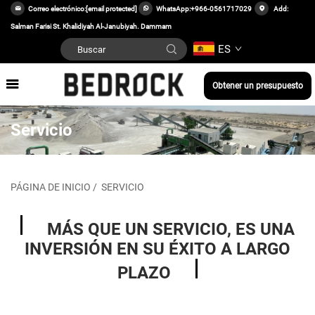
Correo electrónico:
[email protected]
WhatsApp:
+966-0561717029
Add:
Salman Farisi St. Khalidiyah Al-Janubiyah. Dammam
ES
Obtener un presupuesto
Servicio
PÁGINA DE INICIO
/
SERVICIO
MÁS QUE UN SERVICIO, ES UNA
INVERSIÓN EN SU ÉXITO A LARGO
PLAZO