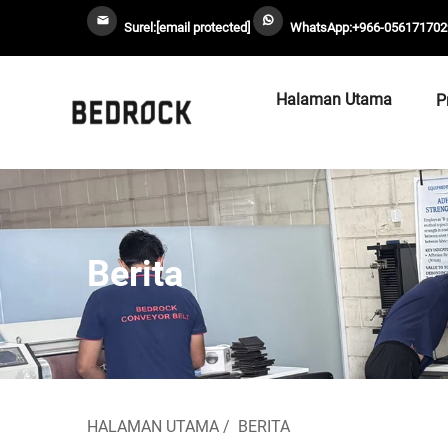
Surel:
[email protected]
WhatsApp:
+966-056171702
Halaman Utama
P
Berita
HALAMAN UTAMA
/
BERITA