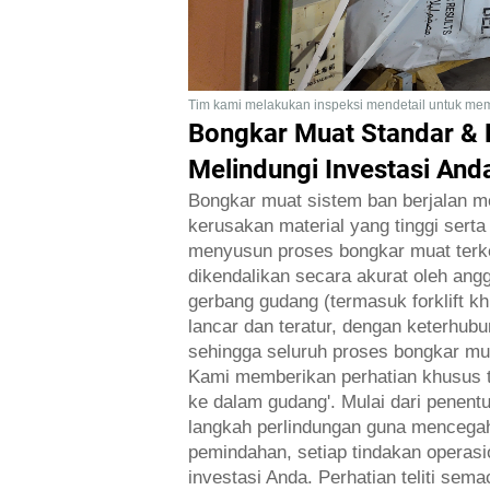
Tim kami melakukan inspeksi mendetail untuk mem
Bongkar Muat Standar & 
Melindungi Investasi And
Bongkar muat sistem ban berjalan me
kerusakan material yang tinggi serta
menyusun proses bongkar muat terken
dikendalikan secara akurat oleh ang
gerbang gudang (termasuk forklift k
lancar dan teratur, dengan keterhu
sehingga seluruh proses bongkar mua
Kami memberikan perhatian khusus te
ke dalam gudang'. Mulai dari penentu
langkah perlindungan guna mencegah
pemindahan, setiap tindakan operasi
investasi Anda. Perhatian teliti se