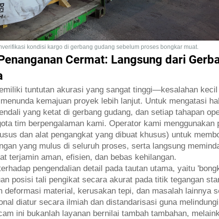
verifikasi kondisi kargo di gerbang gudang sebelum proses bongkar muat.
Penanganan Cermat: Langsung dari Gerb
a
miliki tuntutan akurasi yang sangat tinggi—kesalahan kec
 menunda kemajuan proyek lebih lanjut. Untuk mengatasi hal
dali yang ketat di gerbang gudang, dan setiap tahapan op
gota tim berpengalaman kami. Operator kami menggunakan pe
husus dan alat pengangkat yang dibuat khusus) untuk membo
bungan yang mulus di seluruh proses, serta langsung memin
t terjamin aman, efisien, dan bebas kehilangan.
rhadap pengendalian detail pada tautan utama, yaitu 'bong
an posisi tali pengikat secara akurat pada titik tegangan s
 deformasi material, kerusakan tepi, dan masalah lainnya 
onal diatur secara ilmiah dan distandarisasi guna melindu
macam ini bukanlah layanan bernilai tambah tambahan, melain