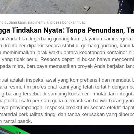
ng gudang kami, siap memulai proses bongkar muat.
gga Tindakan Nyata: Tanpa Penundaan, 
eyor Anda tiba di gerbang gudang kami, layanan kami segera
itu kontainer diparkir secara stabil di gerbang gudang, kam
 meminimalkan jarak waktu antara kedatangan kontainer hi
yang tidak perlu. Respons cepat ini bukan hanya mencermink
ada mitra, berupaya memastikan proyek Anda berjalan lan
at adalah inspeksi awal yang komprehensif dan mendetail
ra resmi, tim profesional kami yang telah terlatih dengan 
ng-barang tersebut di samping kontainer—mulai dari integri
etiap detail satu per satu guna memastikan bahwa barang ya
ya penyimpangan. Inspeksi proaktif ini secara efektif dap
material berkualitas tinggi dan tanpa kerusakan yang diper
m rantai pasok.