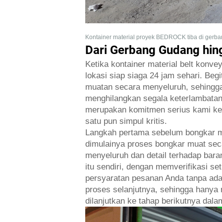
Kontainer material proyek BEDROCK tiba di gerba
Dari Gerbang Gudang hin
Ketika kontainer material belt konv
lokasi siap siaga 24 jam sehari. Beg
muatan secara menyeluruh, sehingga
menghilangkan segala keterlambatan 
merupakan komitmen serius kami kep
satu pun simpul kritis.
Langkah pertama sebelum bongkar mu
dimulainya proses bongkar muat seca
menyeluruh dan detail terhadap bara
itu sendiri, dengan memverifikasi s
persyaratan pesanan Anda tanpa adan
proses selanjutnya, sehingga hanya 
dilanjutkan ke tahap berikutnya dala