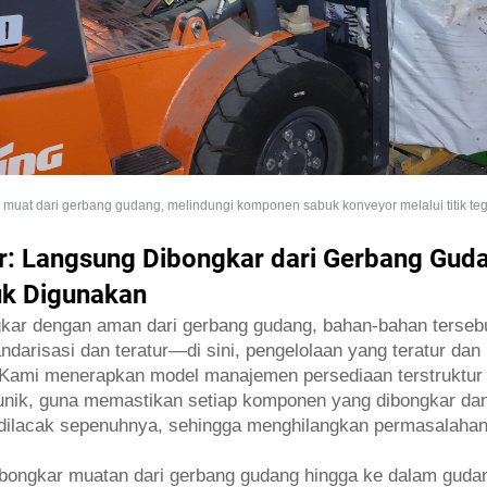
r muat dari gerbang gudang, melindungi komponen sabuk konveyor melalui titik t
r: Langsung Dibongkar dari Gerbang Guda
tuk Digunakan
gkar dengan aman dari gerbang gudang, bahan-bahan terseb
darisasi dan teratur—di sini, pengelolaan yang teratur da
. Kami menerapkan model manajemen persediaan terstruktur s
unik, guna memastikan setiap komponen yang dibongkar dan
 dilacak sepenuhnya, sehingga menghilangkan permasalahan 
 "bongkar muatan dari gerbang gudang hingga ke dalam gudan