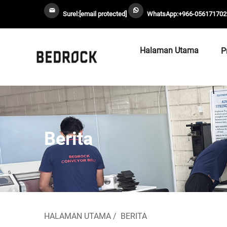
Surel:
[email protected]
WhatsApp:
+966-056171702
Halaman Utama
P
Berita
HALAMAN UTAMA
/
BERITA