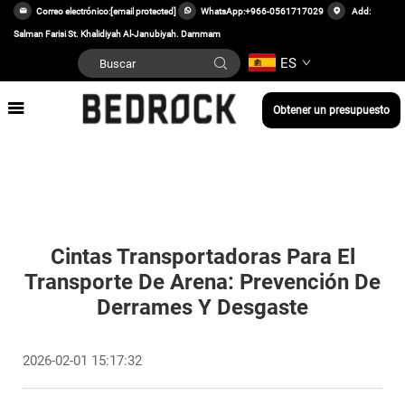
Correo electrónico:
[email protected]
WhatsApp:
+966-0561717029
Add:
Salman Farisi St. Khalidiyah Al-Janubiyah. Dammam
ES
Obtener un presupuesto
Cintas Transportadoras Para El
Transporte De Arena: Prevención De
Derrames Y Desgaste
2026-02-01 15:17:32