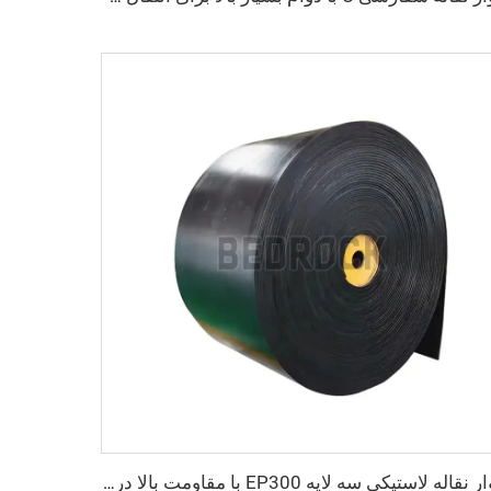
نوار نقاله لاستیکی سه لایه EP300 با مقاومت بالا در برابر سایش، عرض 800 میلی‌متر/1000 میلی‌متر/1200 میلی‌متر برای معادن زغال‌سنگ