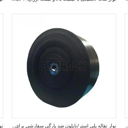
صنعتی از تولیدکننده، نوار نقاله لاستیکی شیاردار EP250 مقاوم برای معادن
نوار نقاله پلی استر/نایلون ضد پارگی سفارشی برای خط خردایش سنگ‌ها در کارخانه‌ها و صنایع خرده‌فروشی