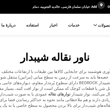
Add: خیابان سلمان فارسی، خالدیه الجنوبیه، دمام
خدمات
اخبار
استفاده
دربارهٔ ما
صولات
ناور نقاله شیبدار
وآوری هوشمند برای جابجایی کالاها بین طبقات با ارتفاعات مختلف ا
جعبه‌ها باید به سرعت از زمین به سطح میانی (مزانین) منتقل شوند. 
آسان‌تر از حمل دستی جعبه‌ها انجام می‌دهد. نوارهای شیبدار BEDROCK دارای سطوح 
ِل مثل شن یا قطعات کوچک که ممکن است از نوار افت کنند، بسیار 
 می‌کنند، نوار شیبدار
نوارهای نقاله
عمودی یا به صورت شیب‌دار ب
دی دارند و هم ملاحظاتی مانند نحوه به حداکثر رساندن فضا برای س
قاله‌های شیب‌دار برای بالا بردن محصول به سطح خاصی یا به یک پل