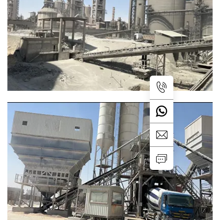
سلس، إنتاج خرسانة بدون توقف
تنا المقاومة للتآكل تدفقًا مستمرًا للمواد وتقليل
التوقفات في عمليات خلط الخرسانة
تراضي لمدة سنة واحدة لحزام حجر
المحجر
كان عمر الحزام الأصلي 2-3 أشهر فقط، ونحن نستخدم
EP900/3P*20 MPA+وصل حر مطاطي محلي من السعودية، ما
يحسّن العمر الافتراضي إلى سنة واحدة.