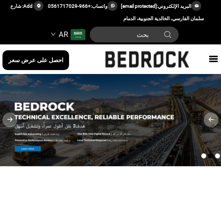
لإلكتروني:
[email protected]
واتساب:
+966-0561717029
Add: شارع
 الخالدية الجنوبية، الدمام
AR
احصل على عرض سعر