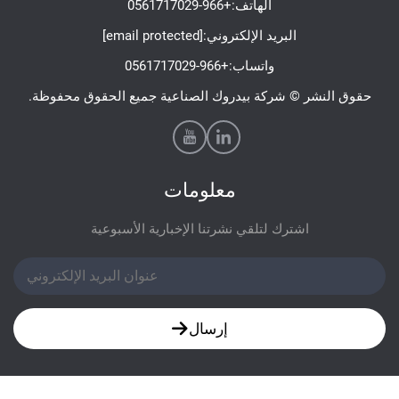
الهاتف:
+966-0561717029
البريد الإلكتروني:
[email protected]
واتساب:
+966-0561717029
ر © شركة بيدروك الصناعية جميع الحقوق محفوظة.
معلومات
اشترك لتلقي نشرتنا الإخبارية الأسبوعية
إرسال