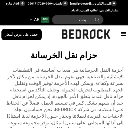
البريد الإلكتروني:
[email protected]
واتساب:
+966-0561717029
Add: شارع
سلمان الفارسي، الخالدية الجنوبية، الدمام
AR
احصل على عرض أسعار
حزام نقل الخرسانة
أحزمة النقل الخرسانية هي معدات أساسية في التطبيقات
الإنشائية والصناعية. فهي تقوم بنقل الخرسانة من مكان لآخر
بسرعة وكفاءة. ويمكن لهذه الأحزمة توفير الوقت وتقليل
الجهد المطلوب لتحريك الحمولة. وعليك التأكد من استخدام
حزام ناقل عندما يتعلق الأمر بالجودة. إذ يمكن لحزام ناقل
جيد أن يسهم بشكل كبير في تبسيط العمل، فضلاً عن الحفاظ
على السلامة. في شركة BEDROCK، نحن حساسون تجاه
الاحتياجات الفريدة لعملائنا ونختار حلول الأحزمة لدينا استنادًا
إلى أدائها الميداني. على سبيل المثال، نوفر مجموعة متنوعة