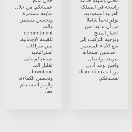
محلي وشبكة خدمة
خلال نتائج
راسخة في المملكة
عملياتكم. من خلال
العربية السعودية،
متابعة مستمرة،
نوفر دعماً شاملاً
وتحسين مستمر،
من آن بداية—من
والت
اختيار المنتج
commitment
وتوجيه التركيب إلى
للقيمة الإجمالية،
تتبع الأداء المستمر
نبني شراكات
—ضامنين استجابة
استراتيجية
سريعة، واتصال
تساعدكم على
واضح، وحد أدنى
تقليل الت
من الت disruption
downtime،
لعملياتكم.
وتحسين الكفاءة،
والنمو المستدام
معاً.