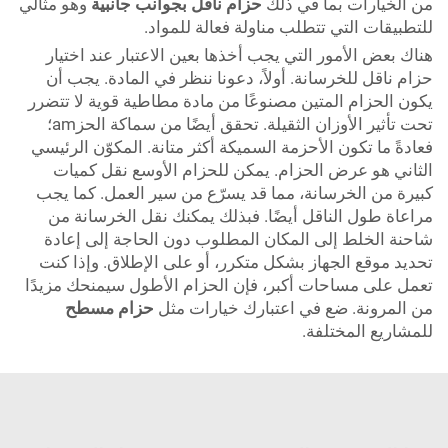
من الخيارات بما في ذلك
حزام ناقل بجوانب جانبية
وهو مثالي
للتطبيقات التي تتطلب مناولة فعالة للمواد.
هناك بعض الأمور التي يجب أخذها بعين الاعتبار عند اختيار
حزام ناقل للخرسانة. أولاً، دعونا ننظر في المادة. يجب أن
يكون الحزام المتين مصنوعًا من مادة مطاطية قوية لا تتضرر
تحت تأثير الأوزان الثقيلة. تحقق أيضًا من سماكة الحزam؛
فعادةً ما تكون الأحزمة السميكة أكثر متانة. المكوّن الرئيسي
الثاني هو عرض الحزام. يمكن للحزام الأوسع نقل كميات
كبيرة من الخرسانة، مما قد يسرّع من سير العمل. كما يجب
مراعاة طول الناقل أيضًا. فبذلك يمكنك نقل الخرسانة من
شاحنة الخلط إلى المكان المطلوب دون الحاجة إلى إعادة
تحديد موقع الجهاز بشكل متكرر، أو على الإطلاق. وإذا كنت
تعمل على مساحات أكبر، فإن الحزام الأطول سيمنحك مزيدًا
من المرونة. ضع في اعتبارك خيارات مثل
حزام مسطح
للمشاريع المختلفة.