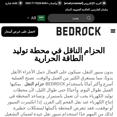
البريد الإلكتروني:
[email protected]
واتساب:
+966-0561717029
Add: شارع
سلمان الفارسي، الخالدية الجنوبية، الدمام
AR
احصل على عرض أسعار
الحزام الناقل في محطة توليد
الطاقة الحرارية
بدون سيور النقل، سيكون على العمال حمل الأجزاء الأثقل
يدويًا، مما يستغرق الكثير من العمل والوقت. تصبح العملية
أسرع وأكثر أمانًا باستخدام BEDROCK
حزام النقل
. يمكنها
العمل طوال اليوم، وأحيانًا حتى طوال الليل، لأن محطات
توليد الكهرباء يجب أن تعمل باستمرار. وتساعد المحطة في
إنتاج الكهرباء عند نقل الفحم إلى الفرن. إذا انكسرت السيور
أو توقفت، فقد تتعرض المحطة بأكملها لمشكلات خطيرة.
لذلك من المهم جدًا استخدام سيور نقل جيدة لضمان التشغيل