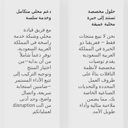
حلول مخصصة
دعم محلي متكامل
تستند إلى خبرة
وخدمة سلسة
محلية عميقة
مع فريق قيادة
نحن لا نبيع منتجات
محلي وشبكة خدمة
فقط — ففريقنا ذو
راسخة في المملكة
الخبرة في المملكة
العربية السعودية،
العربية السعودية
نوفر دعماً شاملاً
يقدم توصيات
من آن بداية—من
مخصصة لأنظمة
اختيار المنتج
الناقلات بناءً على
وتوجيه التركيب إلى
ظروف العمل
تتبع الأداء المستمر
المحددة والتحديات
—ضامنين استجابة
الصناعية الخاصة
سريعة، واتصال
بك، مما يضمن
واضح، وحد أدنى
ملاءمة مثالية وأداء
من الت disruption
طويل الأمد.
لعملياتكم.