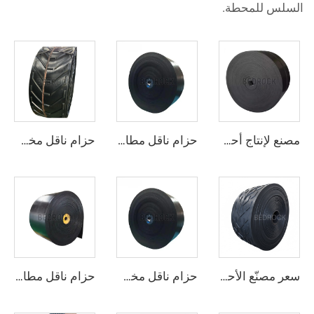
السلس للمحطة.
مصنع لإنتاج أحزمة ناقلة مطاطية سريعة الحركة قابلة للتعديل وتُغطى بالمطاط للاستخدام في المناجم
حزام ناقل مطاطي عالي الجودة وبسعر رخيص، مكوّن من 4 طبقات، عرضه 800 مم، حزام ناقل من نوع EP للاستخدام في مجالات التعدين والمحاجر ومحطات سحق الحجارة
حزام ناقل مخصص على شكل U، حزام ناقل عالي المتانة للمواد ذات درجات الحرارة المرتفعة
سعر مصنّع الأحزمة الناقلة الصناعية، حزام ناقل مطاطي شائك EP250 صناعي قوي جدًا لاستخدامات التعدين
حزام ناقل مخصص من البوليستر/النايلون المضاد للتمزق لخط تكسير المحاجر للصناعات التحويلية وتجارة التجزئة
حزام ناقل مطاطي عالي التحمل من 3 طبقات EP300 بعرض 800مم/1000مم/1200مم لتعدين الفحم