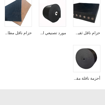
حزام ناقل ثقيل الوزن مزود بحبل فولاذي لنقل مواد الأسمنت والحجر الجيري السائبة لمسافات طويلة
مورد تصنيعي لحزام ناقل مطاطي متين من أسلاك فولاذية، للصناعات التعدينية
حزام ناقل مطاطي علوي خشن
أحزمة ناقلة مقاومة للنفط مصممة من قبل المصنّع، بسرعة قابلة للتعديل وجديدة