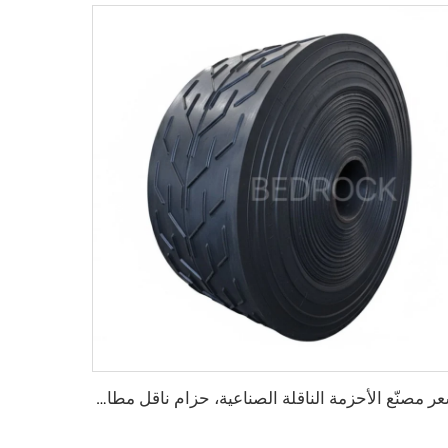
سعر مصنّع الأحزمة الناقلة الصناعية، حزام ناقل مطاطي شائك EP250 صناعي قوي جدًا لاستخدامات التعدين