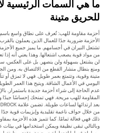
ما هي السمات الرئيسية ل
للحريق متينة
أحزمة مقاومة للهب: تُعرف على نطاق واسع باسم ا
الأحزمة ضرورية جدًا للعمال الذين يعملون بالقرب
تشتعل النيران في أجسامهم. ما يميز جميع الأحزمة
من مواد قوية يصعب اشتعالها. وهذا يعني أنه إذا ت
لن يشتعل بسهولة ولن ينصهر. بل على العكس، سيقوم
ومنع بنطال منشار القطع من الالتصاق به. ومن الجدي
متينة وقوية، وتتمتع بعمر طويل. فهي لا تمزق أو ت
اليومي في الأعمال الشاقة. ويتيح هذا العمر الطوي
عدم الحاجة إلى شراء أحزمة جديدة باستمرار. بالإ
المقاومة للهب مريحة. فهي تمنحك إحساسًا جيدًا و
من خلال حواف ناعمة تقليدية وإبزيمات قوية جدًا 
ذلك فهي فعالة تمامًا. كما تتميز هذه الأحزمة بمقاومت
وبالتالي تبقى نظيفة ويمكن استخدامها في بيئات 
ببساطة غسلها لتجعلها تبدو جيدة وتؤدي وظيفتها بك