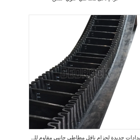
إمدادات جديدة لحزام ناقل مطاطي جانبي مقاوم للحرارة وقابل للتعديل في السرعة، لتفريغ المستودعات واستخدامه في المصانع التصنيعية