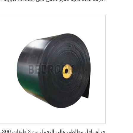
حزام ناقل مطاطي عالي التحمل من 3 طبقات EP300 بعرض 800