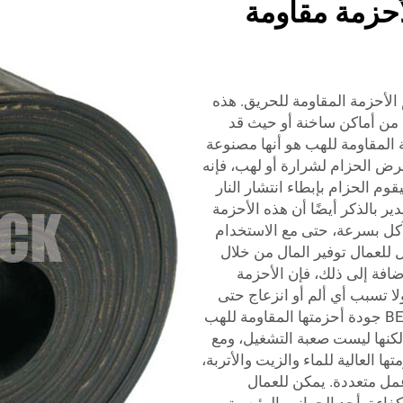
أحزمة مقاومة
لأحزمة المقاومة للحريق. هذه
 من أماكن ساخنة أو حيث قد
 المقاومة للهب هو أنها مصنوعة
عرض الحزام لشرارة أو لهب، فإنه
 الحزام بإبطاء انتشار النار
ر بالذكر أيضًا أن هذه الأحزمة
تآكل بسرعة، حتى مع الاستخدام
ل للعمال توفير المال من خلال
ضافة إلى ذلك، فإن الأحزمة
لا تسبب أي ألم أو انزعاج حتى
بعد ارتدائها لساعات طويلة. تضمن علامة BEDROCK جودة أحزمتها المقاومة للهب
لكنها ليست صعبة التشغيل، ومع
ها العالية للماء والزيت والأتربة،
عمل متعددة. يمكن للعمال
فاءة. أحد الجوانب الرئيسية