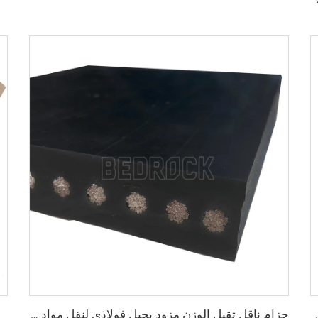
مم/1000مم/1200مم لتعدين الفحم
حزام ناقل ثقيل الوزن مزود بحبل فولاذي لنقل مواد الأسمنت والحجر الجيري السائبة لمسافات طويلة