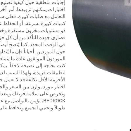
إجابات منطقية حول كيفية تصنيع ا
اختبارات يمكنهم تزويدها. أمر آخر
التعامل مع طلبات كبيرة. فعلى سب
كميات كبيرة بسرعة، أو الحفاظ ع
قصارى جهده للتأكد من أن كل حز
في الوقت المحدد. كما يُنصح أيضا
حول الموردين. أحياناً فإن ما يُتدا
الموردون الموثقون عادة ما يتمت
كنت بحاجة إلى نصيحة لاحقاً. ي
لتطبيقات فريدة، ولهذا السبب لدي
الأحزمة الأقل تكلفة قد لا تعمل ج
اختيار مورد يوازن بين السعر والج
وتحرص على سلامة فريقك ومعداتك،
BEDROCK، نؤمن بالتواصل 
طويلاً وتحمي الجميع وتحافظ على