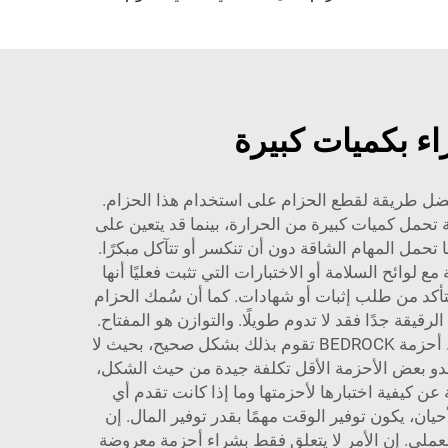
اء بكميات كبيرة
 أفضل طريقة لقطع الحزام على استخدام هذا الحزام.
حمل كميات كبيرة من الحرارة، بينما قد يتعين على
ال، تم تصميم أحزمة BEDROCK باستخدام مواد متينة يمكنها تحمل المهام الشاقة دون أن تنكسر أو تتآكل مبكرًا.
وائح السلامة أو الاختبارات التي تثبت فعليًا أنها
التأكد من طلب إثبات أو شهادات. كما أن سُمك الحزام
رقيقة جدًا فقد لا تدوم طويلًا. والتوازن هو المفتاح.
ولا تنسَ مرونة الحزام. فإذا كان الحزام جامدًا جدًا، فلن يتحرك بشكل جيد داخل الآلات، مما يؤدي إلى مشكلات الانكسار. أحزمة BEDROCK تقوم بذلك بشكل صحيح، بحيث لا
تبدو بعض الأحزمة الأقل تكلفة جيدة من حيث الشكل،
 عن كيفية اختبارها لأحزمتها وما إذا كانت تقدم أي
يان، يكون توفير الوقت مهمًا بقدر توفير المال. إن
لعملي. إن الأمر لا يتعلق فقط بشراء أحزمة معروضة