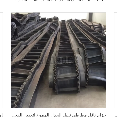
لجودة، حزام ناقل حسب الطلب (OEM) قابل للتخصيص
حزام ناقل مطاطي ثقيل الجدار المموج لتعدين الفحم والمطاعم