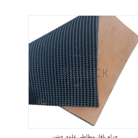
حزام ناقل مطاطي علوي خشن