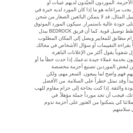
لأحزمة. الموردون الجيّدون لديهم عينات أو
 يجب مراعاته هو ما إذا كان المورد لديه خبرة في
يل المثال، قد لا يتمكن البائعين الصغار من شحن
لى جودة عالية باستمرار. سيكون المورد الموثوق
ذو مستويات مخزون مستقرة وخطط توصيل قوية. كما أن فريق BEDROCK يبذل
ام مطابق للمعايير ويصل إلى المكان المطلوب
ً بقراءة التقييمات أو سؤال الأشخاص في مجالك
ول شفوياً يقول أكثر من الإعلانات الباهرة.
عون بخدمة عملاء جيدة تدعمك إذا حدث خطأ ما أو
مكن لبعض الموردين تصنيع أحزمة مخصصة
هم فهم واضح لما يبيعون. السعر مهم، ولكن
يداً وقد تمثل خطراً على السلامة. من الأفضل
ودة والثقة. إذا كنت بحاجة إلى حزام مقاوم للهب
 فيجب أن تجد مورداً جملة مؤهلاً. في
مع عملائنا كي يتمكنوا من العثور على أحزمة تدوم
 سلامتهم.