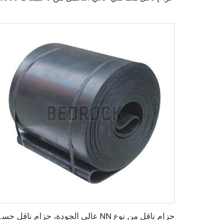
حزام ناقل من نوع NN عالي ا