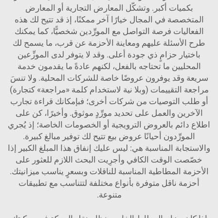
بكميات أكبر. وتشكّل المعارض التجارية أو المعارض
المتخصصة في المجال خيارًا آخر ممكنًا، إذ قد تتيح لك هذه
الفعاليات فرصة التواصل مع المورِّدين شخصيًّا، كما يمكنك
طرح الأسئلة عليهم ومعاينة الأحزمة عن قرب، ما يسمح لك
باختيار حزامٍ ذي جودة أعلى. وقد لا يتوفر لدى الموزِّعين
المحليين ما تحتاجه بالفعل، لكنهم عادةً ما يقدمون خدمة
سريعة وقد يوفرون عروضًا خاصة للشركات المحلية. ولا تنسَ
مراجعة التقييمات (وبلا نية لاستخدام كلمة «مراجعة» كتجارة)
أو طلب التوصيات من شركات أخرى؛ فبإمكانك قراءة تجارب
الآخرين والعمل على تحديد مورِّدٍ موثوق. وأخيرًا، كن على
اطلاع دائم بالعروض الترويجية أو الخصومات الخاصة؛ إذ يُجري
المورِّدون أحيانًا عروض بيع تتيح لك توفير مبالغ كبيرة.
والاستجابة المناسبة هي: ليس عليك إنفاق هذا المبلغ الكبير إذا
خصّصت الوقت الكافي وأجرِيت البحث اللازم للعثور على
الأحزمة المطاطية المناسبة للناقلات وبسعرٍ يناسب ميزانيتك.
أحزمة ناقل
متوفرة بأنواع مختلفة لتتناسب مع تطبيقات
متنوعة.