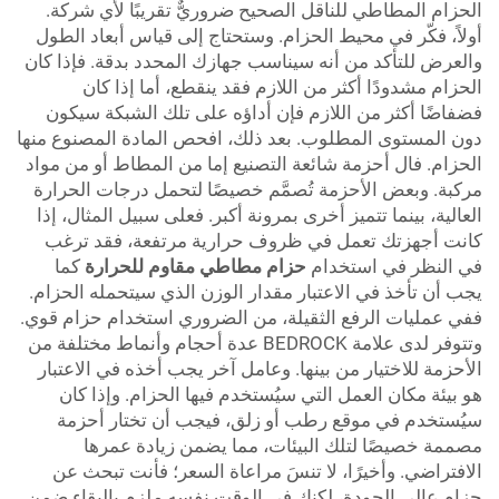
الحزام المطاطي للناقل الصحيح ضروريٌّ تقريبًا لأي شركة.
أولاً، فكّر في محيط الحزام. وستحتاج إلى قياس أبعاد الطول
والعرض للتأكد من أنه سيناسب جهازك المحدد بدقة. فإذا كان
الحزام مشدودًا أكثر من اللازم فقد ينقطع، أما إذا كان
فضفاضًا أكثر من اللازم فإن أداؤه على تلك الشبكة سيكون
دون المستوى المطلوب. بعد ذلك، افحص المادة المصنوع منها
الحزام. فال أحزمة شائعة التصنيع إما من المطاط أو من مواد
مركبة. وبعض الأحزمة تُصمَّم خصيصًا لتحمل درجات الحرارة
العالية، بينما تتميز أخرى بمرونة أكبر. فعلى سبيل المثال، إذا
كانت أجهزتك تعمل في ظروف حرارية مرتفعة، فقد ترغب
في النظر في استخدام
حزام مطاطي مقاوم للحرارة
كما
يجب أن تأخذ في الاعتبار مقدار الوزن الذي سيتحمله الحزام.
ففي عمليات الرفع الثقيلة، من الضروري استخدام حزام قوي.
وتتوفر لدى علامة BEDROCK عدة أحجام وأنماط مختلفة من
الأحزمة للاختيار من بينها. وعامل آخر يجب أخذه في الاعتبار
هو بيئة مكان العمل التي سيُستخدم فيها الحزام. وإذا كان
سيُستخدم في موقع رطب أو زلق، فيجب أن تختار أحزمة
مصممة خصيصًا لتلك البيئات، مما يضمن زيادة عمرها
الافتراضي. وأخيرًا، لا تنسَ مراعاة السعر؛ فأنت تبحث عن
حزام عالي الجودة، لكنك في الوقت نفسه ملزم بالبقاء ضمن