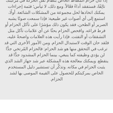
إذا كان حزام المطاط الخاص بنظام نقل الحركة في مركبتك
تالِفًا، فستفقد أداءً فعّالاً. ومع ذلك، لا تيأس؛ فثمة إجراءات
يمكنك اتخاذها لحل مجموعة من المشكلات الشائعة. أولًا،
استمع إلى أي أصوات غير طبيعية: فإذا سمعت صوتًا يشبه
الصرير أو الطحن، فقد يكون ذلك مؤشرًا على تآكل الحزام أو
فرط فراغه. وافحص الحزام بحثًا عن أي علامات تآكل مثل
التشققات أو التفتت. فإذا رأيت هذه العلامات واضحةً عليه،
فلقد حان الوقت لاستبدال الحزام. ومن الأمور الأخرى التي قد
ترغب في التحقق منها هو شد الحزام: فالحزام المُرتخي جدًّا
لن يؤدي وظيفته كما ينبغي، بينما الحزام المشدود جدًّا قد
ينقطع. ويمكنك معالجة هذه المشكلة عبر شد جهاز الشد الذي
يثبت الحزام في مكانه. وتذكَّر أن تستشير دليل المستخدم
الخاص بمركبتكم للحصول على القيمة الموصى بها لشد
الحزام.