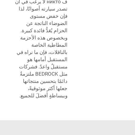
ف никто لا يرغب في أن
تصدر سيارته أصواتًا، لذا
فإن خفض مستوى
الضوضاء الناتجة عن
الحزام يُعَدُّ فائدة كبيرة.
وبخصوص هذه الأحزمة
المطاطية الخاصة
بالناقلات، فإن ما نراه في
المستقبل أمامها هو
مستقبلٌ واعدٌ. فشركات
مثل BEDROCK ملتزمةٌ
دائمًا بتحسين منتجاتها
جعلها أكثر موثوقيةً،
وببساطةٍ أفضلَ للجميع.