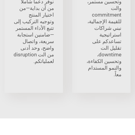
وتحسين مستمر،
نوفر دعماً شاملاً
والت
من آن بداية—من
commitment
اختيار المنتج
للقيمة الإجمالية،
وتوجيه التركيب إلى
نبني شراكات
تتبع الأداء المستمر
استراتيجية
—ضامنين استجابة
تساعدكم على
سريعة، واتصال
تقليل الت
واضح، وحد أدنى
downtime،
من الت disruption
وتحسين الكفاءة،
لعملياتكم.
والنمو المستدام
معاً.