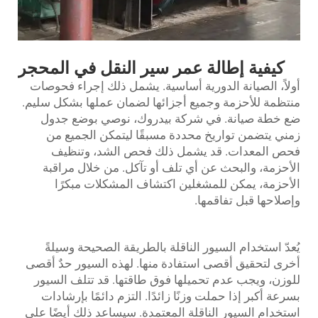
كيفية إطالة عمر سير النقل في المحجر
أولاً، الصيانة الدورية أساسية. يشمل ذلك إجراء فحوصات
منتظمة للأحزمة وجميع أجزائها لضمان عملها بشكل سليم.
ضع خطة صيانة. في شركة بيدروك، نوصي بوضع جدول
زمني يتضمن تواريخ محددة مسبقًا ليتمكن الجميع من
فحص المعدات. قد يشمل ذلك فحص الشد، وتنظيف
الأحزمة، والبحث عن أي تلف أو تآكل. من خلال مراقبة
الأحزمة، يمكن للمشغلين اكتشاف المشكلات مبكرًا
وإصلاحها قبل تفاقمها.
يُعدّ استخدام السيور الناقلة بالطريقة الصحيحة وسيلةً
أخرى لتحقيق أقصى استفادة منها. لهذه السيور حدٌ أقصى
للوزن، ويجب عدم تحميلها فوق طاقتها. قد تتلف السيور
بسرعة أكبر إذا حملت وزنًا زائدًا. التزم دائمًا بإرشادات
استخدام السيور الناقلة المعتمدة. سيساعد ذلك أيضًا على