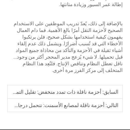
إطالة عمر السيور وزيادة متانتها.
بالإضافة إلى ذلك، يُعدّ تدريب الموظفين على الاستخدام
الصحيح لأحزمة النقل أمرًا بالغ الأهمية. فما دام العمال
يفهمون كيفية استخدامها بشكل صحيح، فلن يرتكبوا
الأخطاء التي قد تُسبب أضرارًا. ويشمل ذلك عدم إلقاء
أشياء ثقيلة في الأحزمة والتأكد من محاذاة جميع المواد
قبل تحميلها. لا شيء يُزعج مدير المحجر أكثر من وجود...
ناقل
تعطل النظام وتناقص الإنتاج. فلنُعِد هذا النظام
المتخلف إلى مركز الفرز مرة أخرى.
السابق:
أحزمة ناقلة ذات تمدد منخفض: تقليل التمدد لوضع المواد بدقة
التالي:
أحزمة ناقلة لمصانع الأسمنت: تتحمل درجات الحرارة العالية والمواد المسببة للتآكل