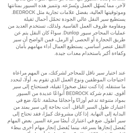
لآخر، مما يُسهّل العمل ويُسرّعه. وتتميز هذه السيور بمتانتها
وموثوقيتها العالية، بفضل علامات تجارية مثل BEDROCK.
يستطيع سير النقل عالي الجودة تحمّل أحمال ثقيلة
ومقاومة ظروف العمل القاسية. ولذلك، تستخدم العديد من
عمليات المحاجر سيور Dunlop. سواءً كان النقل يتم عن
طريق الحجارة أو الحصى أو الرمل، فمن الواضح أن سير
النقل عنصر أساسي. يستطيع العمال أداء مهامهم بأمان
وكفاءة أكبر باستخدام معدات جيدة.
عند اختيار سير ناقل للمحاجر لشركتك، من المهم مراعاة
احتياجات الموظفين ونوع العمل الذي تقوم به. أولًا، لنحدد
ما ستنقله. إذا كنت تنقل صخورًا ثقيلة، فستحتاج إلى سير
أقوى. تقدم شركة BEDROCK أنواعًا عديدة من السيور
بمواد متنوعة تدعم أوزانًا وأحجامًا مختلفة. ثانيًا، ضع في
اعتبارك طول السير الناقل. أنت بحاجة إلى سير يمتد من
البداية إلى النهاية. إذا كان مشروعك كبيرًا، فقد تحتاج إلى
سير أطول. ضع في اعتبارك أيضًا سرعة السير. بعض المهام
يُفضل إنجازها بسرعة، بينما يُفضل إنجاز مهام أخرى ببطء