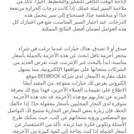
لإتاحة الوقت الكافي للتفكير والتخطيط. أخيرًا، تأكد من
ملاءمة السير لبيئة عملك. إذا كانت درجات الحرارة مرتفعة
جدًا أو منخفضة جدًا، فستحتاج إلى سير يتحمل هذه
الدرجات. عند اختيار السير المناسب، ضع في اعتبارك كل
هذه العوامل لضمان أفضل النتائج الممكنة.
صدق أو لا تصدق، هناك خيارات عندما ترغب في شراء
محجر
أحزمة ناقل
ابحث عن هذه الأحزمة بالجملة بأسعار
مناسبة. ابدأ بالبحث عبر الإنترنت، حيث تعرض العديد من
الشركات منتجاتها على مواقعها الإلكترونية، مما يسهل
عليك مقارنة الأسعار. لدى شركة BEDROCK موقع
إلكتروني يعرض لك خيارات متنوعة. من المفيد أيضًا
الاطلاع على تقييمات العملاء الآخرين، فهذا يتيح لك معرفة
المزيد عن تجاربهم مع هذه الأحزمة. قد تجد هذه الأحزمة
متوفرة لدى التجار المحليين بأسعار معقولة جدًا. إذا حالفك
الحظ، فإن زيارة بعض المعارض التجارية ستتيح لك التواصل
مع المصنّعين ورؤية منتجاتهم عن كثب، حيث يمكنك طرح
الأسئلة وتكوين فكرة عما تريده. تأكد من الاستفسار عن
أسعار الجملة إذا كنت بحاجة إلى كمية كبيرة من الأحزمة،