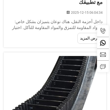
مع تطبيقك
2025-12-15 06:04:34
داخل أحزمة النقل، هناك نوعان يتميزان بشكل خاص:
المواد المقاومة للتمزق والمواد المقاومة للتآكل. اختيار
الحزام الصحيح أمر بالغ الأهمية؛ فقد يؤثر على كفاءة
عرض المزيد
آلاتك ومدة عمرها الافتراضي. في BEDROCK نحن نعلم
أن...