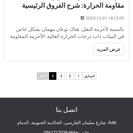
مقاومة الحرارة: شرح الفروق الرئيسية
2025-12-01 14:12:05
بالنسبة لأحزمة النقل، هناك نوعان مهمان بشكل خاص
في البيئات ذات درجات الحرارة العالية: الأحزمة المقاومة
للحرارة وأحزمة درجات الحرارة العالية. أحزمة نقل
عرض المزيد
درجات الحرارة العالية بالجملة إذا كنت تبحث عن أحزمة
نقل تعمل في درجات حرارة عالية، فإن BEDROCK خيار
ممتاز...
السابق
1
2
3
4
التالي
اتصل بنا
Add: شارع سلمان الفارسي، الخالدية الجنوبية، الدمام
هاتف:
+966-0561717029