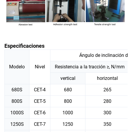
Especificaciones
Ángulo de inclinación de
Modelo
Nivel
Resistencia a la tracción ≥, N/mm
vertical
horizontal
680S
CET-4
680
265
800S
CET-5
800
280
1000S
CET-6
1000
300
1250S
CET-7
1250
350