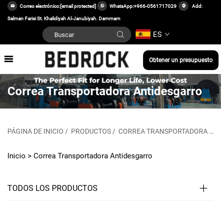
Correo electrónico:
[email protected]
WhatsApp:
+966-0561717029
Add:
Salman Farisi St. Khalidiyah Al-Janubiyah. Dammam
ES
Obtener un presupuesto
Correa Transportadora Antidesgarro
PÁGINA DE INICIO
/
PRODUCTOS
/
CORREA TRANSPORTADORA
/
C
Inicio >
Correa Transportadora Antidesgarro
TODOS LOS PRODUCTOS