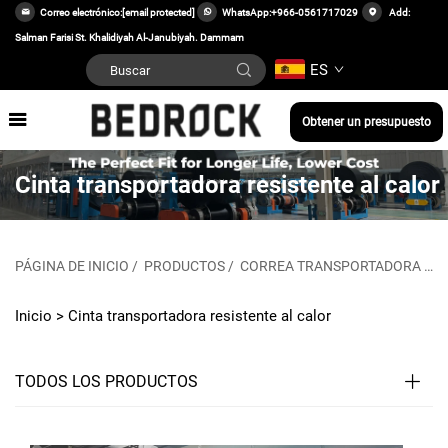
Correo electrónico:
[email protected]
WhatsApp:
+966-0561717029
Add:
Salman Farisi St. Khalidiyah Al-Janubiyah. Dammam
ES
Obtener un presupuesto
Cinta transportadora resistente al calor
PÁGINA DE INICIO
/
PRODUCTOS
/
CORREA TRANSPORTADORA
/
C
Inicio >
Cinta transportadora resistente al calor
TODOS LOS PRODUCTOS