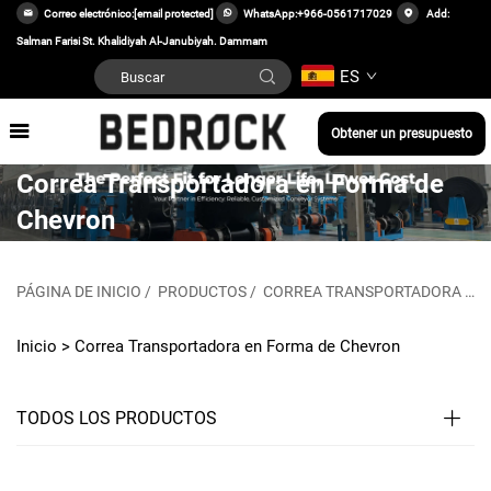
Correo electrónico:
[email protected]
WhatsApp:
+966-0561717029
Add:
Salman Farisi St. Khalidiyah Al-Janubiyah. Dammam
ES
Obtener un presupuesto
Correa Transportadora en Forma de
Chevron
PÁGINA DE INICIO
/
PRODUCTOS
/
CORREA TRANSPORTADORA
/
C
Inicio >
Correa Transportadora en Forma de Chevron
TODOS LOS PRODUCTOS