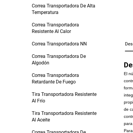
Correa Transportadora De Alta
Temperatura
Correa Transportadora
Resistente Al Calor
Correa Transportadora NN
Des
Correa Transportadora De
Algodón
De
El n
Correa Transportadora
cont
Retardante De Fuego
form
Tira Transportadora Resistente
inte
Al Frío
prop
de c
Tira Transportadora Resistente
cont
Al Aceite
para
Para
Correa Transportadora De