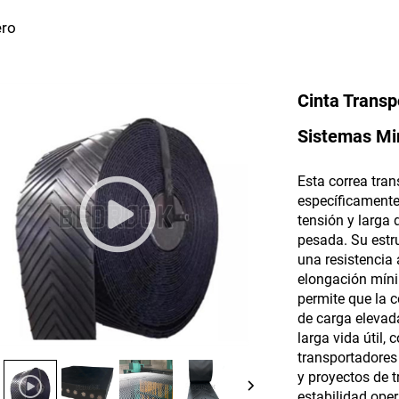
ero
Cinta Transp
Sistemas Min
Esta correa tra
específicamente
tensión y larga 
pesada. Su estr
una resistencia
elongación mínim
permite que la 
de carga elevad
larga vida útil,
transportadores
y proyectos de 
estabilidad ope