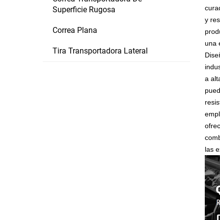
cura
Superficie Rugosa
y re
Correa Plana
prod
una 
Tira Transportadora Lateral
Dise
indu
a al
pued
resi
empl
ofre
comb
las 