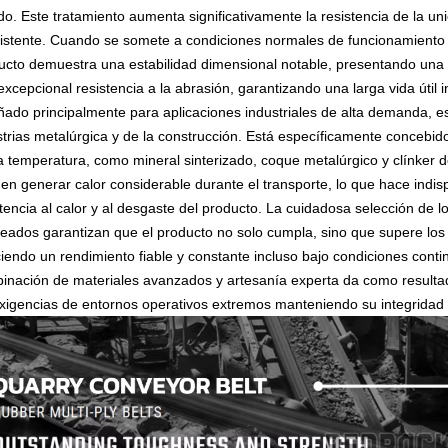
do. Este tratamiento aumenta significativamente la resistencia de la u
sistente. Cuando se somete a condiciones normales de funcionamiento c
ucto demuestra una estabilidad dimensional notable, presentando un
excepcional resistencia a la abrasión, garantizando una larga vida útil 
ñado principalmente para aplicaciones industriales de alta demanda, est
strias metalúrgica y de la construcción. Está específicamente concebido
ta temperatura, como mineral sinterizado, coque metalúrgico y clínker 
en generar calor considerable durante el transporte, lo que hace indis
stencia al calor y al desgaste del producto. La cuidadosa selección de l
eados garantizan que el producto no solo cumpla, sino que supere los r
ciendo un rendimiento fiable y constante incluso bajo condiciones conti
inación de materiales avanzados y artesanía experta da como resultad
exigencias de entornos operativos extremos manteniendo su integridad e