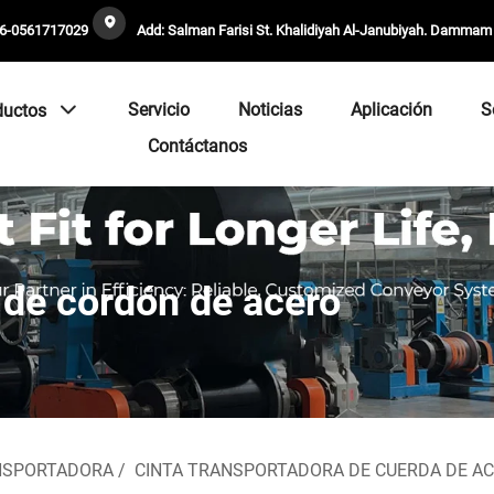
6-0561717029
Add: Salman Farisi St. Khalidiyah Al-Janubiyah. Dammam
Servicio
Noticias
Aplicación
S
ductos
Contáctanos
 de cordón de acero
NSPORTADORA
/
CINTA TRANSPORTADORA DE CUERDA DE A