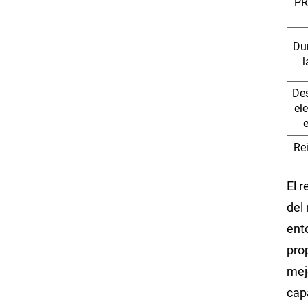
P
Du
l
De
el
e
Re
El 
del 
ent
pro
mejo
cap