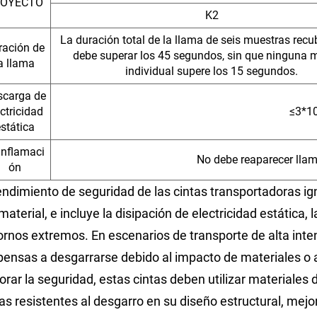
ROYECTO
K2
La duración total de la llama de seis muestras recu
ración de
debe superar los 45 segundos, sin que ninguna 
a llama
individual supere los 15 segundos.
scarga de
ectricidad
≤3*1
stática
inflamaci
No debe reaparecer lla
ón
rendimiento de seguridad de las cintas transportadoras ign
material, e incluye la disipación de electricidad estática, 
ornos extremos. En escenarios de transporte de alta inte
pensas a desgarrarse debido al impacto de materiales o 
rar la seguridad, estas cintas deben utilizar materiales d
as resistentes al desgarro en su diseño estructural, mejo