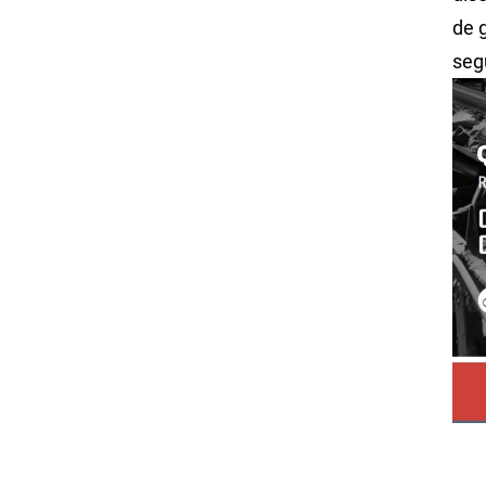
de 
seg