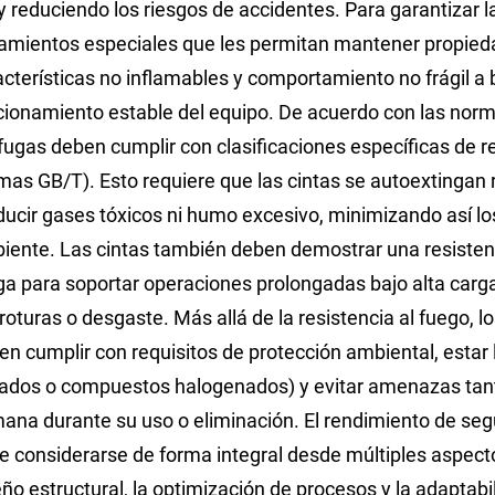
l y reduciendo los riesgos de accidentes. Para garantizar
tamientos especiales que les permitan mantener propied
acterísticas no inflamables y comportamiento no frágil a
cionamiento estable del equipo. De acuerdo con las norma
ífugas deben cumplir con clasificaciones específicas de r
mas GB/T). Esto requiere que las cintas se autoextingan 
ducir gases tóxicos ni humo excesivo, minimizando así los
iente. Las cintas también deben demostrar una resistencia
iga para soportar operaciones prolongadas bajo alta carg
roturas o desgaste. Más allá de la resistencia al fuego, l
en cumplir con requisitos de protección ambiental, estar
ados o compuestos halogenados) y evitar amenazas tant
ana durante su uso o eliminación. El rendimiento de segu
e considerarse de forma integral desde múltiples aspectos
ño estructural, la optimización de procesos y la adaptabili