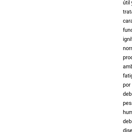
úti
tra
car
fun
ign
nor
pro
amb
fat
por 
deb
pes
hum
deb
dise