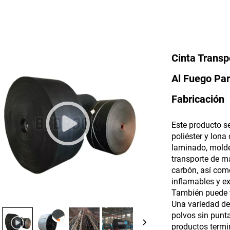
Cinta Transp
Al Fuego Pa
Fabricación
Este producto s
poliéster y lon
laminado, molde
transporte de ma
carbón, así com
inflamables y e
También puede 
Una variedad de
polvos sin punt
productos termi