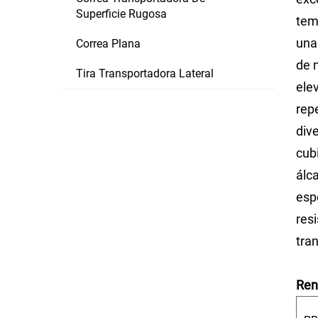
Superficie Rugosa
tem
una
Correa Plana
de 
Tira Transportadora Lateral
ele
rep
div
cub
álc
esp
res
tran
Ren