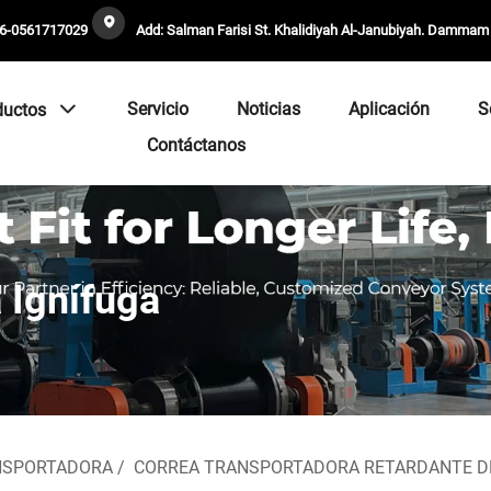
6-0561717029
Add: Salman Farisi St. Khalidiyah Al-Janubiyah. Dammam
Servicio
Noticias
Aplicación
S
ductos
Contáctanos
 Ignífuga
NSPORTADORA
/
CORREA TRANSPORTADORA RETARDANTE D