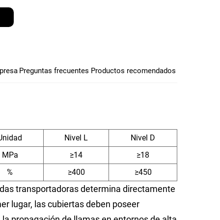
presa
Preguntas frecuentes
Productos recomendados
Unidad
Nivel L
Nivel D
MPa
≥14
≥18
%
≥400
≥450
andas transportadoras determina directamente
mer lugar, las cubiertas deben poseer
 la propagación de llamas en entornos de alta