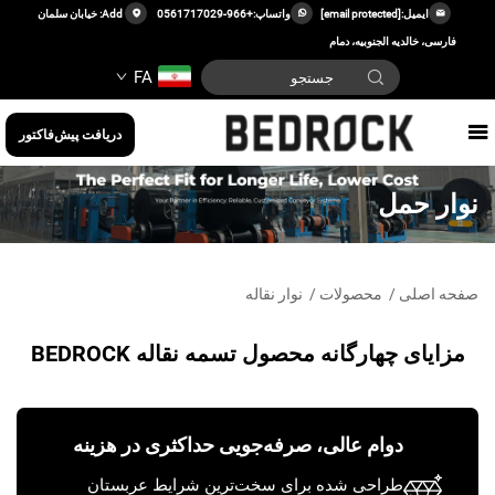
ایمیل:
[email protected]
واتساپ:
+966-0561717029
Add: خیابان سلمان
فارسی، خالدیه الجنوبیه، دمام
FA
دریافت پیش‌فاکتور
نوار حمل
صفحه اصلی
/
محصولات
/
نوار نقاله
مزایای چهارگانه محصول تسمه نقاله BEDROCK
دوام عالی، صرفه‌جویی حداکثری در هزینه
طراحی شده برای سخت‌ترین شرایط عربستان