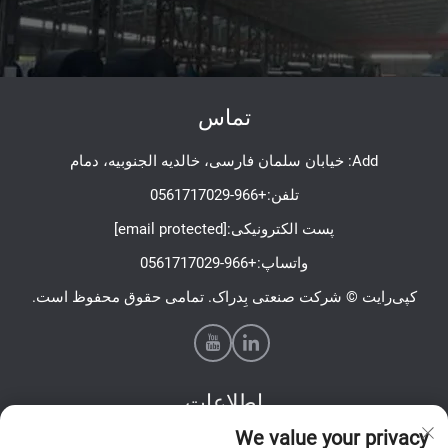
تماس
Add: خیابان سلمان فارسی، خالدیه الجنوبیه، دمام
تلفن:
+966-0561717029
پست الکترونیکی:
[email protected]
واتساپ:
+966-0561717029
کپی‌رایت © شرکت صنعتی بِدراک. تمامی حقوق محفوظ است.
اطلاعات
We value your privacy
برای دریافت خبرنامه هفتگی ما عضو شوید