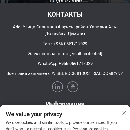
предложение
КОНТАКТЫ
Add: Улица Сальмана Фариси, район Халидия-Аль-
Джанубия, Даммам
Тел.:
+966-0561717029
Электронная почта:
[email protected]
WhatsApp:
+966-0561717029
Все права защищены © BEDROCK INDUSTRIAL COMPANY.
Информация
We value your privacy
Подпишитесь на нашу еженедельную рассылку
We use cookies and similar tools to provide our services. If you
don't want to accept all cookies, click Personalize cookies.