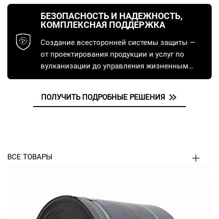
объектов инфраструктуры, портов и других
БЕЗОПАСНОСТЬ И НАДЕЖНОСТЬ,
специфических сфер применения, чтобы
КОМПЛЕКСНАЯ ПОДДЕРЖКА
идеально соответствовать вашим условиям
Создание всесторонней системы защиты —
эксплуатации.
от проектирования продукции и услуг по
вулканизации до управления жизненным
циклом, обеспечивающей безопасную и
бесперебойную работу.
ПОЛУЧИТЬ ПОДРОБНЫЕ РЕШЕНИЯ
ВСЕ ТОВАРЫ