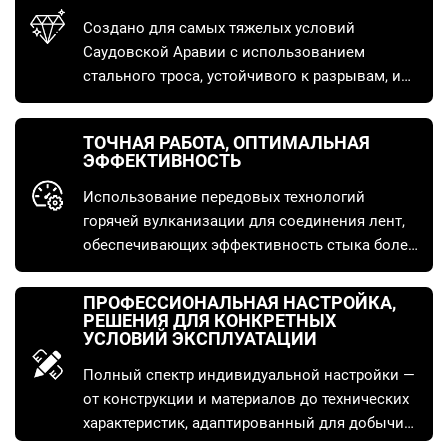
Создано для самых тяжелых условий
Саудовской Аравии с использованием
стального троса, устойчивого к разрывам, и
специальных износостойких слоев, что
значительно увеличивает срок службы и
ТОЧНАЯ РАБОТА, ОПТИМАЛЬНАЯ
напрямую снижает стоимость перевозки
ЭФФЕКТИВНОСТЬ
одной тонны материала.
Использование передовых технологий
горячей вулканизации для соединения лент,
обеспечивающих эффективность стыка более
90 %, что гарантирует непрерывную и
стабильную работу системы и максимизирует
ПРОФЕССИОНАЛЬНАЯ НАСТРОЙКА,
производительность.
РЕШЕНИЯ ДЛЯ КОНКРЕТНЫХ
УСЛОВИЙ ЭКСПЛУАТАЦИИ
Полный спектр индивидуальной настройки —
от конструкции и материалов до технических
характеристик, адаптированный для добычи
полезных ископаемых, строительства