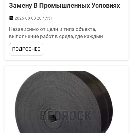
Замену В Промышленных Условиях
2026-08-03 20:47:51
Независимо от цели и типа объекта,
выполнение работ в среде, где каждый
элемент необходим для успешного завершения
ПОДРОБНЕЕ
задач, требует наличия правильной техники.
Одним из важнейших аксессуаров является
конвейерная лента. Конвейерные ленты
упрощают...