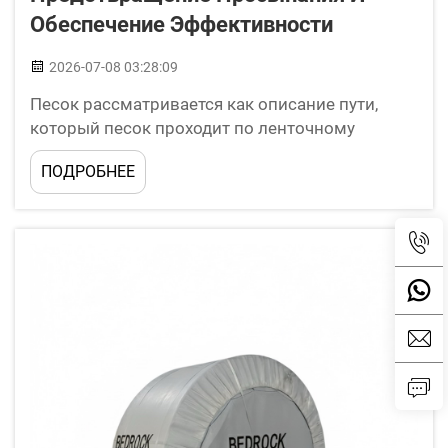
Обеспечение Эффективности
2026-07-08 03:28:09
Песок рассматривается как описание пути,
который песок проходит по ленточному
конвейеру. Существуют также ленты,
ПОДРОБНЕЕ
используемые на регатах. Эти ленты
предотвращают просыпание песка во время
движения, что может стать серьёзной
проблемой. Просыпавшийся песок — это
беспорядок и потери денег...