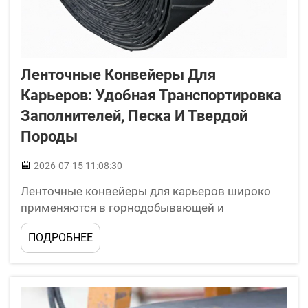
Ленточные Конвейеры Для
Карьеров: Удобная Транспортировка
Заполнителей, Песка И Твердой
Породы
2026-07-15 11:08:30
Ленточные конвейеры для карьеров широко
применяются в горнодобывающей и
строительной отраслях. Они обеспечивают
ПОДРОБНЕЕ
быструю и бесперебойную транспортировку
таких материалов, как заполнители, песок и
твердая порода, из одного места в другое. Это
прочные, долговечные ленты, отлично
подходящие для...