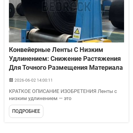
Конвейерные Ленты С Низким
Удлинением: Снижение Растяжения
Для Точного Размещения Материала
2026-06-02 14:00:11
КРАТКОЕ ОПИСАНИЕ ИЗОБРЕТЕНИЯ Ленты с
низким удлинением — это
специализированные типы ремней,
ПОДРОБНЕЕ
применяемые на заводах и складах. Они
транспортируют материалы из одного места в
другое, не растягиваясь при этом чрезмерно.