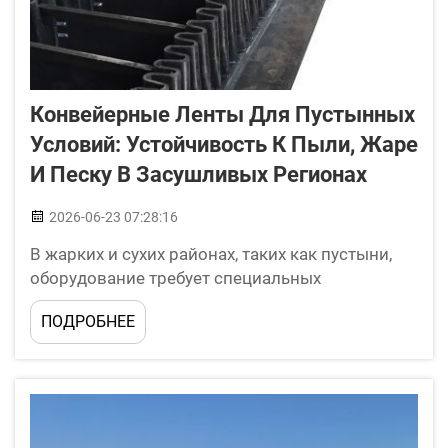
Конвейерные Ленты Для Пустынных
Условий: Устойчивость К Пыли, Жаре
И Песку В Засушливых Регионах
2026-06-23 07:28:16
В жарких и сухих районах, таких как пустыни,
оборудование требует специальных
компонентов для нормальной работы. Одним
ПОДРОБНЕЕ
из ключевых элементов является конвейерная
лента. Конвейерные ленты перемещают грузы
из одного места в другое, однако в пустынных
условиях они могут стать источником проблем.
Стандартные конвейерные...