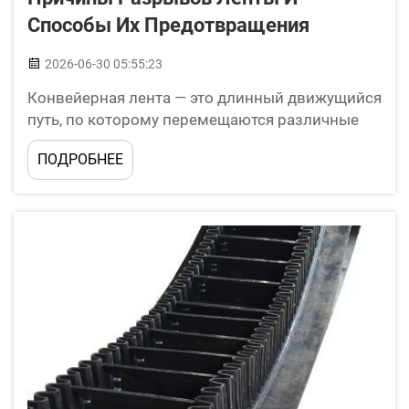
Способы Их Предотвращения
2026-06-30 05:55:23
Конвейерная лента — это длинный движущийся
путь, по которому перемещаются различные
предметы. Иногда лента может порваться, и
ПОДРОБНЕЕ
именно в этом случае возникают проблемы.
Разрыв ленты может замедлить работу и
привести к финансовым потерям. Компания
производит специальные конвейерные ленты,
отличающиеся повышенной прочностью и
устойчивостью к...