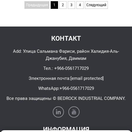
Чрезмерное растяжение также может
Предыдущая
1
2
3
4
Следующий
вызывать проблемы, будь то...
КОНТАКТ
Add: Улица Сальмана Фариси, район Халидия-Аль-
Джанубия, Даммам
Тел.:
+966-0561717029
Электронная почта:
[email protected]
WhatsApp:
+966-0561717029
Все права защищены © BEDROCK INDUSTRIAL COMPANY.
ИНФОРМАЦИЯ