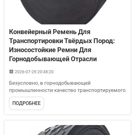
Конвейерный Ремень Для
Транспортировки Твёрдых Пород:
Износостойкие Ремни Для
Горнодобывающей Отрасли
2026-07-29 20:48:20
Безусловно, в горнодобывающей
промышленности качество транспортируемого
материала имеет огромное значение. Одним из
ПОДРОБНЕЕ
ключевых устройств, способных помочь в этом,
является конвейерная лента. Компания
BEDROCK производит конвейерные ленты,
устойчивые к износу, особенно при добыче
твёрдых пород.