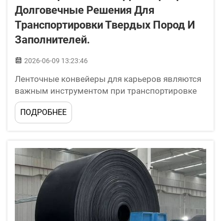
Долговечные Решения Для
Транспортировки Твердых Пород И
Заполнителей.
2026-06-09 13:23:46
Ленточные конвейеры для карьеров являются
важным инструментом при транспортировке
твёрдой породы и руды. Такие конвейеры
ПОДРОБНЕЕ
используются в карьерах для перемещения
материала из одного места в другое, что
облегчает и ускоряет выполнение работ. На
самом деле эти ленты изготавливаются
особенно прочными и де...