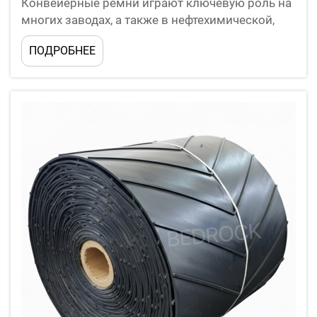
Конвейерные ремни играют ключевую роль на
многих заводах, а также в нефтехимической,
производственной и других отраслях
ПОДРОБНЕЕ
промышленности. Эти ремни транспортируют
тяжелые грузы, облегчают труд работников и
обеспечивают бесперебойную работу всего
производственного процесса. Маслостойкие
ко...