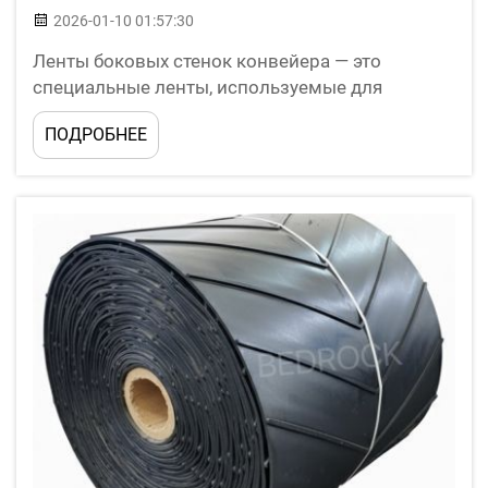
2026-01-10 01:57:30
Ленты боковых стенок конвейера — это
специальные ленты, используемые для
подъёма и спуска сыпучих материалов из
ПОДРОБНЕЕ
глубоководного терминала на поверхность.
Они имеют повышенные края или боковые
стенки, которые помогают предотвратить
выпадение груза при движении вверх по
крутому подъёму...