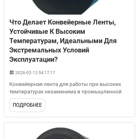
Что Делает Конвейерные Ленты,
Устойчивые К Высоким
Температурам, Идеальными Для
Экстремальных Условий
Эксплуатации?
2026-02-12 04:17:17
Конвейерная лента для работы при высоких
температурах незаменима в промышленной
среде; выбор ленты с требуемой
ПОДРОБНЕЕ
термостойкостью должен быть обоснованным.
Введение. Оптовые покупатели ищут
продукцию высокого качества, способную
выдерживать высокие температуры.
Покупателям необходимы ленты с высокой