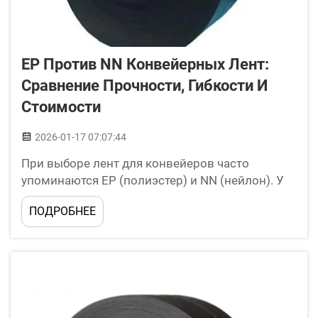
EP Против NN Конвейерных Лент:
Сравнение Прочности, Гибкости И
Стоимости
2026-01-17 07:07:44
При выборе лент для конвейеров часто
упоминаются EP (полиэстер) и NN (нейлон). У
каждого материала есть свои преимущества и
ПОДРОБНЕЕ
недостатки. Для предприятий, зависящих от
транспортировки материалов, критически
важно выбрать правильный вариант. В
BEDROCK мы понимаем, что поиск...