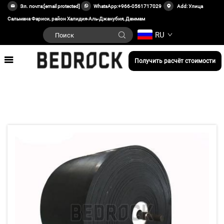
Эл. почта:
[email protected]
WhatsApp:
+966-0561717029
Add: Улица
Сальмана Фариси, район Халидия-Аль-Джанубия, Даммам
RU
Получить расчёт стоимости