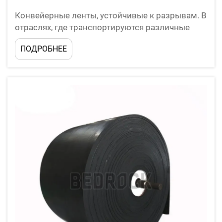
Конвейерные ленты, устойчивые к разрывам. В
отраслях, где транспортируются различные
тяжелые материалы, конвейерные ленты,
ПОДРОБНЕЕ
устойчивые к разрывам, играют действительно
важную роль. Такие ленты обеспечивают
транспортировку обломков — камней, грунта и
других тяжелых материалов…