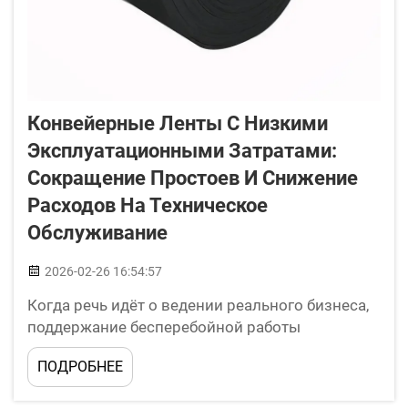
Конвейерные Ленты С Низкими
Эксплуатационными Затратами:
Сокращение Простоев И Снижение
Расходов На Техническое
Обслуживание
2026-02-26 16:54:57
Когда речь идёт о ведении реального бизнеса,
поддержание бесперебойной работы
оборудования имеет первостепенное значение.
ПОДРОБНЕЕ
Конвейерные ленты играют важную роль как в
транспортировке материалов, так и в составе