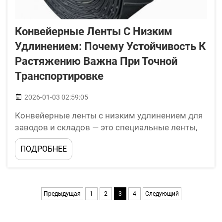
Конвейерные Ленты С Низким
Удлинением: Почему Устойчивость К
Растяжению Важна При Точной
Транспортировке
2026-01-03 02:59:05
Конвейерные ленты с низким удлинением для
заводов и складов — это специальные ленты,
применяемые на производственных
ПОДРОБНЕЕ
предприятиях и складах. Эти ленты
растягиваются меньше, чем стандартные
конвейерные ленты. Растяжение недопустимо,
когда требуется точно перемещать предметы
Предыдущая
1
2
3
4
Следующий
из одной точки...