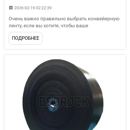
2026-02-19 02:22:39
Очень важно правильно выбрать конвейерную
ленту, если вы хотите, чтобы ваше
оборудование работало бесперебойно. При
ПОДРОБНЕЕ
выборе конвейерной ленты учитывайте
область её применения и максимальную
нагрузку, которую она должна выдерживать.
Камни, металл и другие материалы...