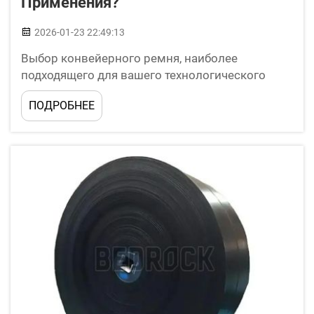
Применения?
2026-01-23 22:49:13
Выбор конвейерного ремня, наиболее
подходящего для вашего технологического
процесса, имеет решающее значение для
ПОДРОБНЕЕ
транспортировки на заводах или складах.
Плоские ремни и ремни с чевронным
рисунком — это два типа традиционных
конвейерных ремней, широко применяемых
для транспортировки сыпучих или
упакованных материалов...