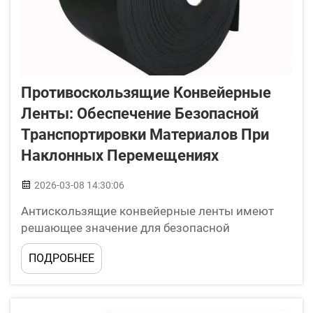
Противоскользящие Конвейерные
Ленты: Обеспечение Безопасной
Транспортировки Материалов При
Наклонных Перемещениях
2026-03-08 14:30:06
Антискользящие конвейерные ленты имеют
решающее значение для безопасной
транспортировки материалов при больших
ПОДРОБНЕЕ
углах наклона. Существуют специальные
ленты, которые помогают надёжно удерживать
грузы, предотвращая их соскальзывание.
Аналогичные проблемы могут возникать и при