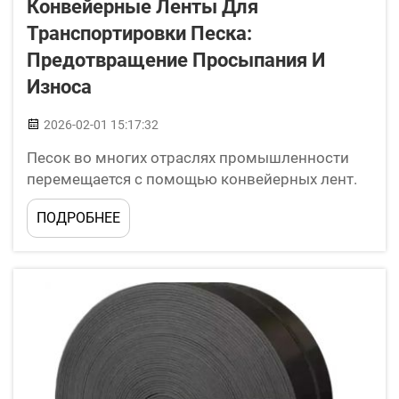
Конвейерные Ленты Для
Транспортировки Песка:
Предотвращение Просыпания И
Износа
2026-02-01 15:17:32
Песок во многих отраслях промышленности
перемещается с помощью конвейерных лент.
Их используют для простого и эффективного
ПОДРОБНЕЕ
перемещения песка из одного места в другое.
Однако конвейерные ленты могут также
создавать проблемы. Если скорость их
движения становится слишком низкой, песок
начинает пересыпаться через края ленты...