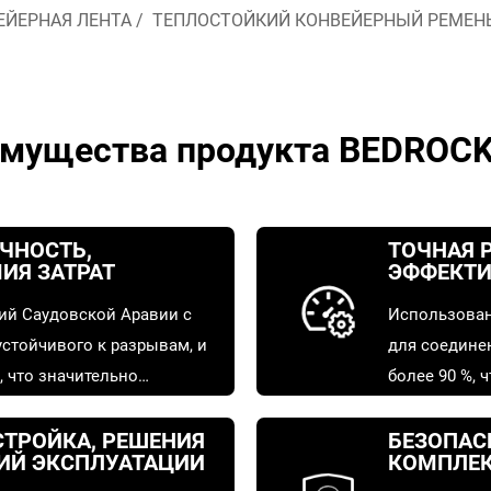
ЕЙЕРНАЯ ЛЕНТА
/
ТЕПЛОСТОЙКИЙ КОНВЕЙЕРНЫЙ РЕМЕН
мущества продукта BEDROCK
ЧНОСТЬ,
ТОЧНАЯ 
ИЯ ЗАТРАТ
ЭФФЕКТИ
ий Саудовской Аравии с
Использован
устойчивого к разрывам, и
для соедине
 что значительно
более 90 %, 
мую снижает стоимость
работу сист
.
ТРОЙКА, РЕШЕНИЯ
БЕЗОПАС
ИЙ ЭКСПЛУАТАЦИИ
КОМПЛЕК