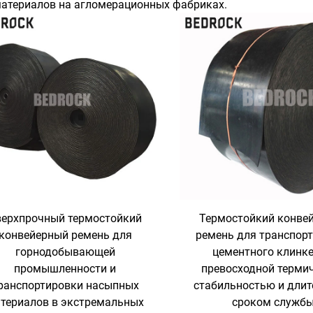
материалов на агломерационных фабриках.
верхпрочный термостойкий
Термостойкий конве
конвейерный ремень для
ремень для транспор
горнодобывающей
цементного клинке
промышленности и
превосходной терми
ранспортировки насыпных
стабильностью и дли
териалов в экстремальных
сроком служб