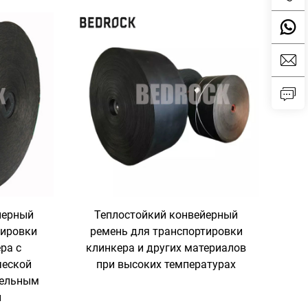
йерный
Теплостойкий конвейерный
тировки
ремень для транспортировки
ра с
клинкера и других материалов
ческой
при высоких температурах
тельным
ы