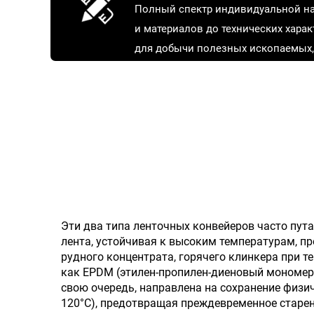
Полный спектр индивидуальной на
и материалов до технических хара
для добычи полезных ископаемых,
инфраструктуры, портов и других 
применения, чтобы идеально соот
условиям эксплуатации.
Эти два типа ленточных конвейеров часто пу
лента, устойчивая к высоким температурам, п
рудного концентрата, горячего клинкера при 
как EPDM (этилен-пропилен-диеновый мономер),
свою очередь, направлена на сохранение физ
120°C), предотвращая преждевременное старен