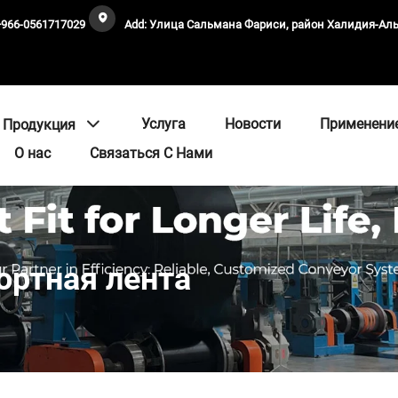
+966-0561717029
Add: Улица Сальмана Фариси, район Халидия-А
Услуга
Новости
Применени
Продукция
О нас
Связаться С Нами
ортная лента