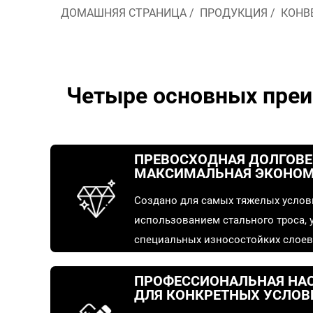
ДОМАШНЯЯ СТРАНИЦА
/
ПРОДУКЦИЯ
/
КОНВ
Четыре основных преи
ПРЕВОСХОДНАЯ ДОЛГОВЕ
МАКСИМАЛЬНАЯ ЭКОНОМ
Создано для самых тяжелых услов
использованием стального троса, 
специальных износостойких слоев,
увеличивает срок службы и напря
перевозки одной тонны материала
ПРОФЕССИОНАЛЬНАЯ НАС
ДЛЯ КОНКРЕТНЫХ УСЛОВ