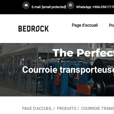
E-mail :
[email protected]
WhatsApp :
+966-0561717
Page d'accueil
Pr
Courroie transporteuse
PAGE D'ACCUEIL
/
PRODUITS
/
COURROIE TRAN