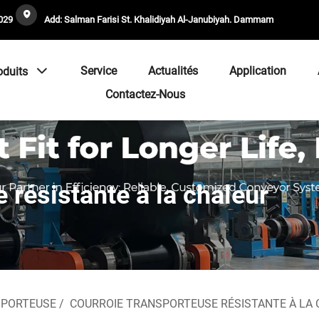
029
Add: Salman Farisi St. Khalidiyah Al-Janubiyah. Dammam
Service
Actualités
Application
oduits
Contactez-Nous
 résistante à la chaleur
SPORTEUSE
/
COURROIE TRANSPORTEUSE RÉSISTANTE À LA