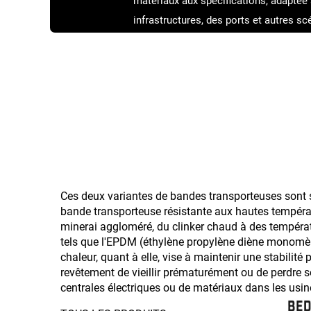
matériaux aux spécifications, adaptée 
infrastructures, des ports et autres sc
s'assurer qu'elle correspond parfaite
d'exploitation.
Ces deux variantes de bandes transporteuses sont s
bande transporteuse résistante aux hautes tempéra
minerai aggloméré, du clinker chaud à des températ
tels que l'EPDM (éthylène propylène diène monomère),
chaleur, quant à elle, vise à maintenir une stabil
revêtement de vieillir prématurément ou de perdre so
centrales électriques ou de matériaux dans les usi