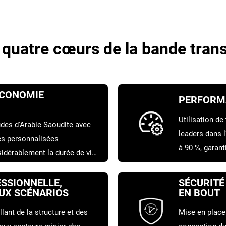
 quatre cœurs de la bande tr
ÉCONOMIE
PERFORMA
Utilisation de
udes d'Arabie Saoudite avec
leaders dans l
hes personnalisées
à 90 %, garan
sidérablement la durée de vie
système et ma
onne de matériau transporté.
SSIONNELLE,
SÉCURITÉ 
AUX SCÉNARIOS
EN BOUT
lant de la structure et des
Mise en place