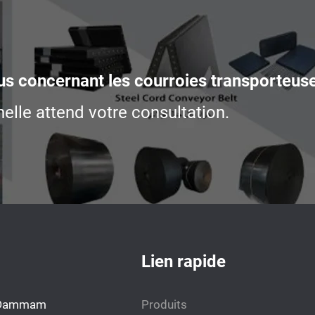
us concernant les courroies transporteus
elle attend votre consultation.
Lien rapide
h. Dammam
Produits