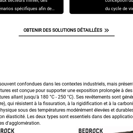
aux secteurs minier, des
conception du 
énarios spécifiques afin de
du cycle de vi
ment à vos conditions
OBTENIR DES SOLUTIONS DÉTAILLÉES
ouvent confondues dans les contextes industriels, mais présent
tures est conçue pour supporter une exposition prolongée à de
ures allant jusqu'à 180 °C - 250 °C). Ses revêtements sont gén
 qui résistent à la fissuration, à la rigidification et à la carbo
ité physique sous des températures modérément élevées et durable
n élasticité. Les deux types sont essentiels dans des applicatio
nes d'agglomération.