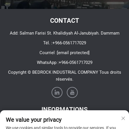
CONTACT
Add: Salman Farisi St. Khalidiyah Al-Janubiyah. Dammam
Tél. :
+966-0561717029
Courriel :
[email protected]
WhatsApp :
+966-0561717029
Copyright © BEDROCK INDUSTRIAL COMPANY Tous droits
réservés.
INFORMATIONS
We value your privacy
Inscrivez-vous pour recevoir notre newsletter hebdomadaire
We use cookies and similar tools to provide our services. If you