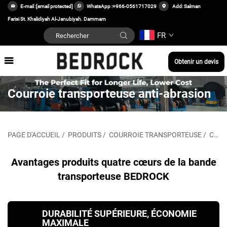
E-mail :
[email protected]
WhatsApp :
+966-0561717029
Add: Salman
Farisi St. Khalidiyah Al-Janubiyah. Dammam
FR
Obtenir un devis
Courroie transporteuse anti-abrasion
PAGE D'ACCUEIL
/
PRODUITS
/
COURROIE TRANSPORTEUSE
/
COURROIE TRANSPORTEUSE ANTI-USURE
Avantages produits quatre cœurs de la bande
transporteuse BEDROCK
DURABILITÉ SUPÉRIEURE, ÉCONOMIE
MAXIMALE