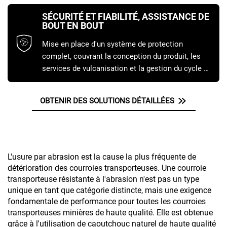
s'assurer qu'elle correspond parfaitement à vos
SÉCURITÉ ET FIABILITÉ, ASSISTANCE DE
conditions d'exploitation.
BOUT EN BOUT
Mise en place d'un système de protection
complet, couvrant la conception du produit, les
services de vulcanisation et la gestion du cycle de
vie, garantissant un fonctionnement sûr et sans
souci.
OBTENIR DES SOLUTIONS DÉTAILLÉES
L'usure par abrasion est la cause la plus fréquente de
détérioration des courroies transporteuses. Une courroie
transporteuse résistante à l'abrasion n'est pas un type
unique en tant que catégorie distincte, mais une exigence
fondamentale de performance pour toutes les courroies
transporteuses minières de haute qualité. Elle est obtenue
grâce à l'utilisation de caoutchouc naturel de haute qualité