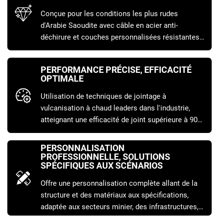
Conçue pour les conditions les plus rudes
d'Arabie Saoudite avec câble en acier anti-
déchirure et couches personnalisées résistantes
à l'usure, prolongeant considérablement la durée
de vie et réduisant directement le coût par tonne
PERFORMANCE PRÉCISE, EFFICACITÉ
de matériau transporté.
OPTIMALE
Utilisation de techniques de jointage à
vulcanisation à chaud leaders dans l'industrie,
atteignant une efficacité de joint supérieure à 90
%, garantissant un fonctionnement continu et
stable du système et maximisant la productivité.
PERSONNALISATION
PROFESSIONNELLE, SOLUTIONS
SPÉCIFIQUES AUX SCÉNARIOS
Offre une personnalisation complète allant de la
structure et des matériaux aux spécifications,
adaptée aux secteurs minier, des infrastructures,
des ports et autres scénarios spécifiques afin de