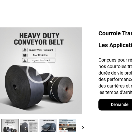
Courroie Tra
Les Applicat
Conçues pour rés
nos courroies tr
durée de vie pr
des performance
des carrières et
les temps d'arrêt
Demande