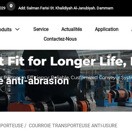
029
Add: Salman Farisi St. Khalidiyah Al-Janubiyah. Dammam
Service
Actualités
Application
oduits
Contactez-Nous
e anti-abrasion
SPORTEUSE
/
COURROIE TRANSPORTEUSE ANTI-USURE