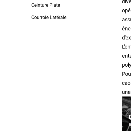
div
Ceinture Plate
opé
Courroie Latérale
ass
éne
d'ex
L'e
ent
pol
Pour
cao
une