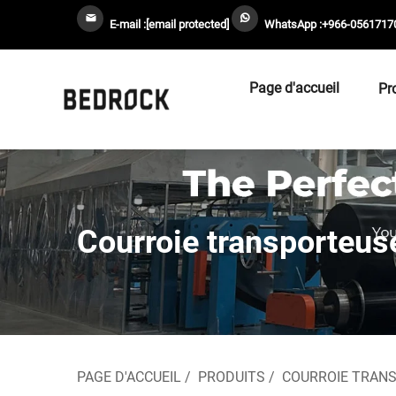
E-mail :
[email protected]
WhatsApp :
+966-0561717
Page d'accueil
Pr
Courroie transporteus
PAGE D'ACCUEIL
/
PRODUITS
/
COURROIE TRAN