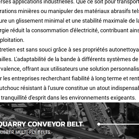
erses applications industrielles. Que ce soit pour transpo
rations minières ou manipuler des matériaux abrasifs tels 
ure un glissement minimal et une stabilité maximale de l
rgie réduit la consommation d'électricité, contribuant ain
ploitation.
ntretien est sans souci grâce à ses propriétés autonettoy
ailles. L'adaptabilité de la bande à différents systèmes
yvalence, offrant aux utilisateurs une solution personnali
 les entreprises recherchant fiabilité à long terme et ren
utchouc résistant à l'usure constitue un atout indispens
 tranquillité d'esprit dans les environnements exigeants.