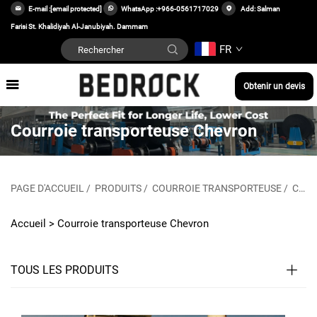
E-mail :
[email protected]
WhatsApp :
+966-0561717029
Add: Salman
Farisi St. Khalidiyah Al-Janubiyah. Dammam
FR
Obtenir un devis
Courroie transporteuse Chevron
PAGE D'ACCUEIL
/
PRODUITS
/
COURROIE TRANSPORTEUSE
/
COURROIE TRANSPORTEUSE CHEVRON
Accueil >
Courroie transporteuse Chevron
TOUS LES PRODUITS