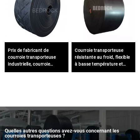
Prix de fabricant de
Courroie transporteuse
courroie transporteuse
résistante au froid, flexible
industrielle, courroie
à basse température et
transporteuse en
robuste pour les
caoutchouc à nervures
applications industrielles
EP250 robuste pour
en milieu minier et extérieur
exploitation minière
Quelles autres questions avez-vous concernant les
courroies transporteuses ?