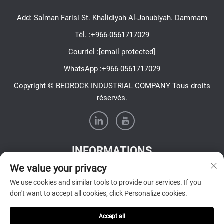
Add: Salman Farisi St. Khalidiyah Al-Janubiyah. Dammam
Tél. :
+966-0561717029
Courriel :
[email protected]
WhatsApp :
+966-0561717029
Copyright © BEDROCK INDUSTRIAL COMPANY Tous droits
réservés.
INFORMATIONS
We value your privacy
Inscrivez-vous pour recevoir notre newsletter hebdomadaire
We use cookies and similar tools to provide our services. If you
don't want to accept all cookies, click Personalize cookies.
Accept all