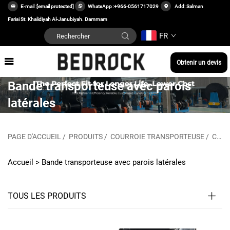
E-mail :
[email protected]
WhatsApp :
+966-0561717029
Add: Salman
Farisi St. Khalidiyah Al-Janubiyah. Dammam
FR
Obtenir un devis
Bande transporteuse avec parois
latérales
PAGE D'ACCUEIL
/
PRODUITS
/
COURROIE TRANSPORTEUSE
/
COURROIE LATÉRALE
Accueil >
Bande transporteuse avec parois latérales
TOUS LES PRODUITS