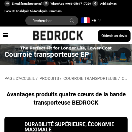
E-mail :
[email protected]
WhatsApp :
+966-0561717029
Add: Salman
Farisi St. Khalidiyah Al-Janubiyah. Dammam
FR
Obtenir un devis
Courroie transporteuse EP
PAGE D'ACCUEIL
/
PRODUITS
/
COURROIE TRANSPORTEUSE
/
COURROIE TRANSPORTEUSE EP
Avantages produits quatre cœurs de la bande
transporteuse BEDROCK
DURABILITÉ SUPÉRIEURE, ÉCONOMIE
MAXIMALE