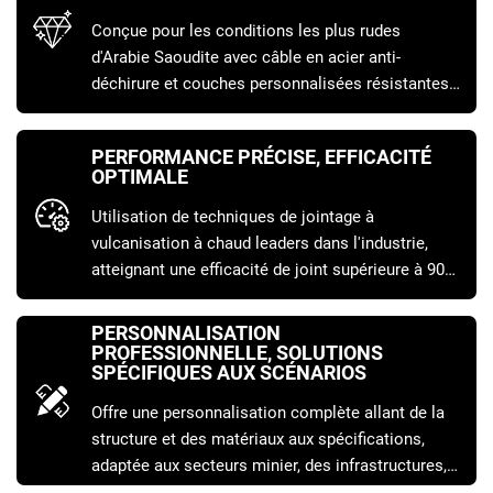
Conçue pour les conditions les plus rudes
d'Arabie Saoudite avec câble en acier anti-
déchirure et couches personnalisées résistantes
à l'usure, prolongeant considérablement la durée
de vie et réduisant directement le coût par tonne
PERFORMANCE PRÉCISE, EFFICACITÉ
de matériau transporté.
OPTIMALE
Utilisation de techniques de jointage à
vulcanisation à chaud leaders dans l'industrie,
atteignant une efficacité de joint supérieure à 90
%, garantissant un fonctionnement continu et
stable du système et maximisant la productivité.
PERSONNALISATION
PROFESSIONNELLE, SOLUTIONS
SPÉCIFIQUES AUX SCÉNARIOS
Offre une personnalisation complète allant de la
structure et des matériaux aux spécifications,
adaptée aux secteurs minier, des infrastructures,
des ports et autres scénarios spécifiques afin de