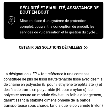
s'assurer qu'elle correspond parfaitement à vos
SÉCURITÉ ET FIABILITÉ, ASSISTANCE DE
conditions d'exploitation.
BOUT EN BOUT
Mise en place d'un système de protection
complet, couvrant la conception du produit, les
services de vulcanisation et la gestion du cycle de
vie, garantissant un fonctionnement sûr et sans
souci.
OBTENIR DES SOLUTIONS DÉTAILLÉES
La désignation « EP » fait référence à une carcasse
constituée de plis de tissu haute ténacité tissé avec des fils
de chaîne en polyester (E, pour « éthylène téréphtalate ») et
des fils de trame en polyamide (N, pour « nylon »). Le
polyester assure un module élevé et un faible allongement,
garantissant la stabilité dimensionnelle de la bande
transporteuse sous charge, tandis que le polyamide (nylon)