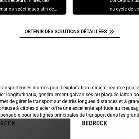
aux secteurs minier, des
conception du 
énarios spécifiques afin de
du cycle de vi
ment à vos conditions
OBTENIR DES SOLUTIONS DÉTAILLÉES
ansporteuses lourdes pour l'exploitation minière, réputée pour s
ier longitudinaux, généralement galvanisés ou plaqués laiton pou
et de gérer le transport sur de très longues distances et à gran
orteuse à câbles d'acier offre une excellente aptitude au creus
ndispensable pour les lignes principales de transport dans les gran