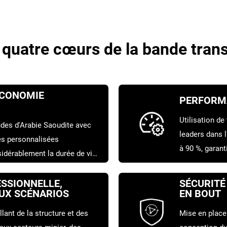
 quatre cœurs de la bande tr
ÉCONOMIE
PERFORMA
Utilisation de
udes d'Arabie Saoudite avec
leaders dans l
hes personnalisées
à 90 %, garan
sidérablement la durée de vie
système et ma
onne de matériau transporté.
SSIONNELLE,
SÉCURITÉ 
AUX SCÉNARIOS
EN BOUT
lant de la structure et des
Mise en place