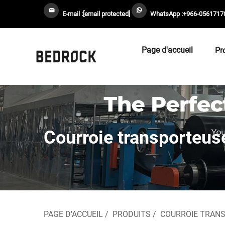
E-mail :
[email protected]
WhatsApp :
+966-0561717
Page d'accueil
Pr
Courroie transporteuse
PAGE D'ACCUEIL
/
PRODUITS
/
COURROIE TRAN