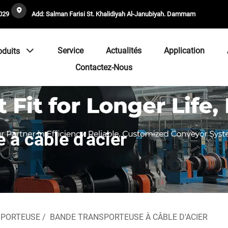
029
Add: Salman Farisi St. Khalidiyah Al-Janubiyah. Dammam
Service
Actualités
Application
oduits
Contactez-Nous
 à câble d'acier
SPORTEUSE
/
BANDE TRANSPORTEUSE À CÂBLE D'ACIER