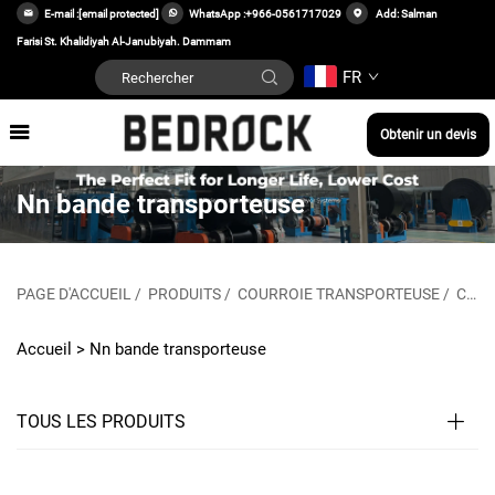
E-mail :
[email protected]
WhatsApp :
+966-0561717029
Add: Salman
Farisi St. Khalidiyah Al-Janubiyah. Dammam
FR
Obtenir un devis
Nn bande transporteuse
PAGE D'ACCUEIL
/
PRODUITS
/
COURROIE TRANSPORTEUSE
/
COURROIE TRANSPORTEUSE NN
Accueil >
Nn bande transporteuse
TOUS LES PRODUITS