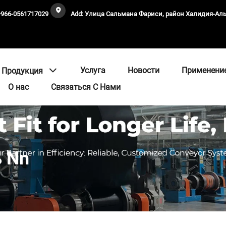
+966-0561717029
Add: Улица Сальмана Фариси, район Халидия-А
Услуга
Новости
Применени
Продукция
О нас
Связаться С Нами
 Nn