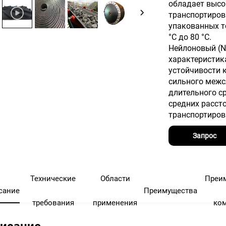
обладает высо
транспортиров
упакованных то
°C до 80 °C.
Нейлоновый (N
характеристик
устойчивости 
сильного межс
длительного с
средних расст
транспортиров
Запрос
Технические
Области
Преи
сание
Преимущества
требования
применения
ко