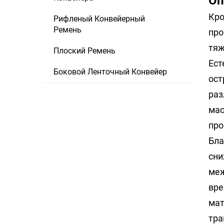
Оп
Кро
Рифленый Конвейерный
Ремень
про
тяж
Плоский Ремень
Ест
Боковой Ленточный Конвейер
ост
раз
мас
про
Бла
сни
меж
вре
мат
тра