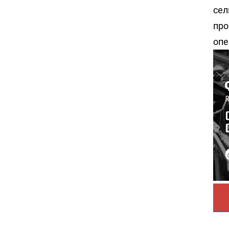
сел
про
опе