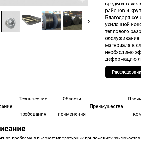
среды и тяжел
районов и кру
Благодаря соч
усиленной кон
теплового раз
обслуживания 
материала в с
необходимо эф
деформацию ле
Расследовани
Технические
Области
Преи
сание
Преимущества
требования
применения
ко
исание
вная проблема в высокотемпературных приложениях заключается 