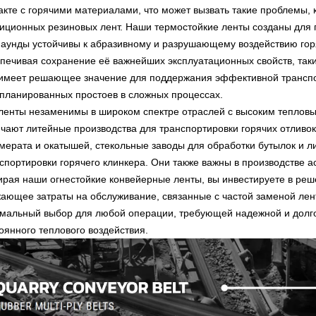
акте с горячими материалами, что может вызвать такие проблемы, к
иционных резиновых лент. Наши термостойкие ленты созданы для
аунды устойчивы к абразивному и разрушающему воздействию горя
печивая сохранение её важнейших эксплуатационных свойств, таких
имеет решающее значение для поддержания эффективной трансп
планированных простоев в сложных процессах.
ленты незаменимы в широком спектре отраслей с высоким теплов
чают литейные производства для транспортировки горячих отливо
мерата и окатышей, стекольные заводы для обработки бутылок и л
спортировки горячего клинкера. Они также важны в производстве 
рая наши огнестойкие конвейерные ленты, вы инвестируете в ре
ающее затраты на обслуживание, связанные с частой заменой ле
мальный выбор для любой операции, требующей надежной и долго
оянного теплового воздействия.