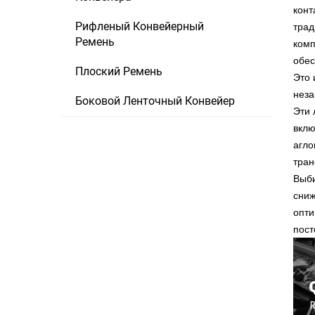
конт
Рифленый Конвейерный
трад
Ремень
комп
обес
Плоский Ремень
Это 
неза
Боковой Ленточный Конвейер
Эти 
вклю
агло
тран
Выби
сниж
опти
пост