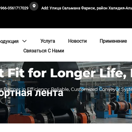
+966-0561717029
Add: Улица Сальмана Фариси, район Халидия-А
Услуга
Новости
Применение
одукция
Связаться С Нами
ортная лента