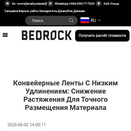
Эл. почта:
[email protected]
WhatsApp:
+966-0561717029
Add: Улица
Сальмана Фариси, район Халидия-Аль-Джанубия, Даммам
RU
Получить расчёт стоимости
Конвейерные Ленты С Низким
Удлинением: Снижение
Растяжения Для Точного
Размещения Материала
2026-06-02 14:00:11