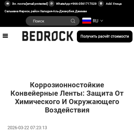
Эл. почта:
[email protected]
WhatsApp:
+966-0561717029
Add: Улица
Сальмана Фариси, район Халидия-Аль-Джанубия, Даммам
RU
Получить расчёт стоимости
Коррозионностойкие
Конвейерные Ленты: Защита От
Химического И Окружающего
Воздействия
2026-03-22 07:23:13