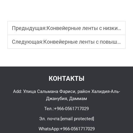
Предыдущая:
Конвейерные ленты с низким удлинением: стабильность и точность при транспортировке материалов
Следующая:
Конвейерные ленты с повышенной стойкостью к истиранию: повышение износостойкости для долгосрочной эксплуатации
КОНТАКТЫ
Add: Улица Сальмана Фариси, район Халидия-Аль-
Джанубия, Даммам
Тел.:
+966-0561717029
Эл. почта:
[email protected]
WhatsApp:
+966-0561717029