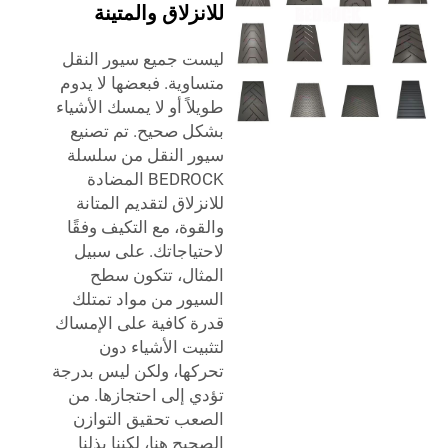
للانزلاق والمتينة
ليست جميع سيور النقل
متساوية. فبعضها لا يدوم
طويلاً أو لا يمسك الأشياء
بشكل صحيح. تم تصنيع
سيور النقل من سلسلة
BEDROCK المضادة
للانزلاق لتقديم المتانة
والقوة، مع التكيف وفقًا
لاحتياجاتك. على سبيل
المثال، تتكون سطح
السيور من مواد تمتلك
قدرة كافية على الإمساك
لتثبيت الأشياء دون
تحركها، ولكن ليس بدرجة
تؤدي إلى احتجازها. من
الصعب تحقيق التوازن
الصحيح هنا، لكننا بذلنا