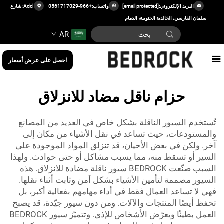
البريد الإلكتروني:
[email protected]
واتساب:
+966-0561717029
Add: شارع
سلمان الفارسي، الخالدية الجنوبية، الدمام
AR
احصل على عرض أسعار
حزام ناقل مضاد للانزلاق
تُستخدم السيور الناقلة بشكل خاص في العديد من المصانع
والمستودعات، حيث تساعد في نقل الأشياء من مكان إلى
آخر. ولكن في بعض الأحيان، قد تنزلق المواد الموجودة على
السير أو تسقط منه، مما يسبب مشاكل أو حتى حوادث. ولهذا
السبب صنّعت BEDROCK سيور ناقلة مضادة للانزلاق. هذه
السيور مصممة لتأمين الأشياء بشكل آمن وثابت أثناء نقلها.
فهي لا تساعد العمال فقط في أداء مهامهم بفعالية أكبر، بل
تحفظ أيضًا المنتجات والآلات. ومن دون سيور جيّدة، قد يصبح
العمل بطيئًا ويعرّض الأشخاص للإذى. وتتميّز سيور BEDROCK