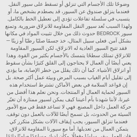
وضوحًا تلك الأجسام التي تنزلق أو تسقط على سيور النقل.
فعندما ينزلق صندوق عن السيور، قد يصطدم بشخص ما، أو
يتسبب في سلسلة تفاعلات تؤدي إلى تعطيل الخط بالكامل.
ولهذا السبب تُعد سيور النقل المقاومة للانزلاق ضرورية. وتمنع
سيور BEDROCK حدوث ذلك من خلال تثبيت المواد في مكانها
بشكل آمن. فعلى سبيل المثال، خذ جسمًا صلبًا رطبًا أو زيتًا —
فقد تتيح السيور العادية له الانزلاق، لكن السيور المقاومة
للانزلاق تمتلك سطحًا يتمسك بالأجسام بكثير من القوة. وهذا
يعني أيضًا أن العمال لا يحتاجون إلى القلق كثيرًا بشأن سقوط
أو انزلاق الأشياء. كما أن ذلك يقلل من خطر الإصابة، ما يؤدي
إلى تقليل أيام الغياب بسبب المرض وبيئة عمل أكثر صحة. بل
إن قواعد السلامة في بعض الأماكن تشترط استخدام هذه
السيور لحماية العمال أو المنتجات. ونحن نعلم هذا أفضل من
غيرنا، لأننا شهدنا بأم أعيننا كيف يمكن لسيور ممتازة أن تغيّر
حركة العمل داخل المصنع. فهي لا تساعد فقط في منع الأمور
السيئة من الحدوث، بل تسمح أيضًا للآلات بالعمل دون توقف.
فعندما تنزلق السيور، يجب إيقاف الآلات بشكل متكرر كي
يتمكن العمال من تعديلها. أما مع سيورنا المقاومة للانزلاق،
فإن العمل يبقى سلسًا وفعالًا. وكأن لديك مساعدًا صامتًا دائمًا