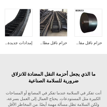
حزام ناقل مقاوم للبرد، مرن عند درجات الحرارة المنخفضة، عالي التحمل للاستخدام في مجالات التعدين والتطبيقات الصناعية الخارجية
حزام ناقل مطاطي ثقيل الجدار المموج لتعدين الفحم والمطاعم
إمدادات جديدة لحزام ناقل مطاطي جانبي مقاوم للحرارة وقابل للتعديل في السرعة، لتفريغ المستودعات واستخدامه في المصانع التصنيعية
ما الذي يجعل أحزمة النقل المضادة للانزلاق
ضرورية للسلامة الصناعية
أنت تفكر في السلامة عندما تفكر في المصانع أو المساحات
الكبيرة مثل المستودعات. يحتاج العمال إلى العمل بسرعة،
ولكن السلامة تظل مسألة مهمة أيضًا. من المخاطر الأقل