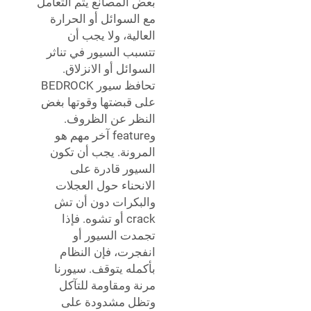
بعض المصانع يتم التعامل
مع السوائل أو الحرارة
العالية، ولا يجب أن
تتسبب السيور في تناثر
السوائل أو الانزلاق.
تحافظ سيور BEDROCK
على قبضتها وقوتها بغض
النظر عن الظروف.
وfeature آخر مهم هو
المرونة. يجب أن تكون
السيور قادرة على
الانحناء حول العجلات
والبكرات دون أن تش
crack أو تشوه. فإذا
تجمدت السيور أو
انفجرت، فإن النظام
بأكمله يتوقف. سيورنا
مرنة ومقاومة للتآكل
وتظل مشدودة على