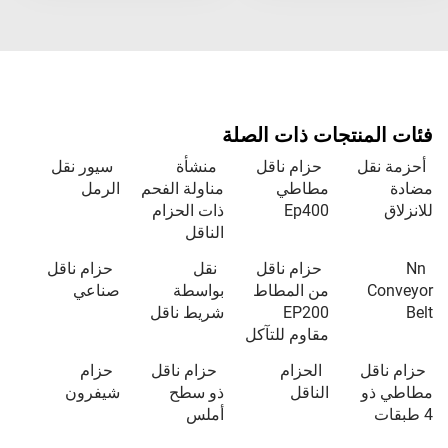
فئات المنتجات ذات الصلة
أحزمة نقل
حزام ناقل
منشأة
سيور نقل
مضادة
مطاطي
مناولة الفحم
الرمل
للانزلاق
Ep400
ذات الحزام
الناقل
Nn
حزام ناقل
نقل
حزام ناقل
Conveyor
من المطاط
بواسطة
صناعي
Belt
EP200
شريط ناقل
مقاوم للتآكل
حزام ناقل
الحزام
حزام ناقل
حزام
مطاطي ذو
الناقل
ذو سطح
شيفرون
4 طبقات
أملس