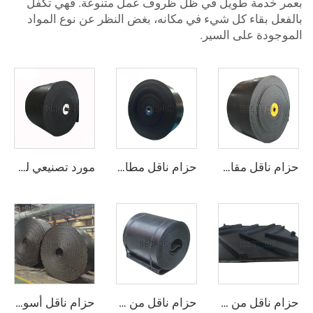
بعمر خدمة طويل في ظل ظروف عمل متنوعة. فهي تكفل
بالفعل بقاء كل شيء في مكانه، بغض النظر عن نوع المواد
الموجودة على السير.
حزام ناقل مقاوم لدرجات الحرارة العالية، مقاوم للحرارة، عالي التحمل للاستخدام في قطاعات الأسمنت والصلب والتعدين
حزام ناقل مطاطي عالي الجودة وبسعر رخيص، مكوّن من 4 طبقات، عرضه 800 مم، حزام ناقل من نوع EP للاستخدام في مجالات التعدين والمحاجر ومحطات سحق الحجارة
مورد تصنيعي لحزام ناقل مطاطي متين من أسلاك فولاذية، للصناعات التعدينية
حزام ناقل من النيلون NN بمقاس مخصص، مقاوم للتآكل وبتصميم تعرجة للتعدين
حزام ناقل من نوع NN عالي الجودة، حزام ناقل حسب الطلب (OEM) قابل للتخصيص
حزام ناقل أسود مطاطي مقاوم للحرارة من نوع EP150 قابل للتخصيص بـ 3 طبقات أو 4 طبقات وبقوة 15 ميجا باسكال، حزام ناقل قوي جدًا لمصانع تكسير الحجارة والتعدين