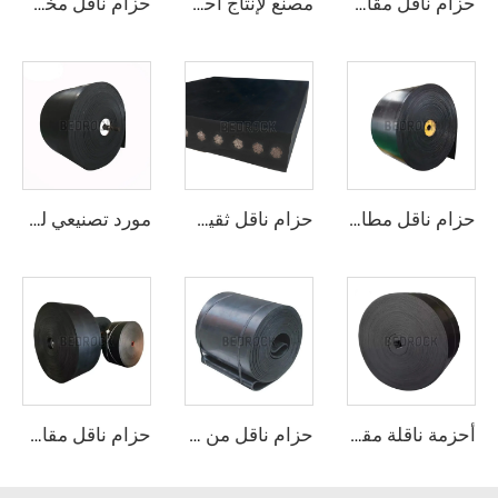
حزام ناقل مقاوم لدرجات الحرارة العالية، مقاوم للحرارة، عالي التحمل للاستخدام في قطاعات الأسمنت والصلب والتعدين
مصنع لإنتاج أحزمة ناقلة مطاطية سريعة الحركة قابلة للتعديل وتُغطى بالمطاط للاستخدام في المناجم
حزام ناقل مخصص من البوليستر/النايلون المضاد للتمزق لخط تكسير المحاجر للصناعات التحويلية وتجارة التجزئة
حزام ناقل مطاطي عالي التحمل من 3 طبقات EP300 بعرض 800مم/1000مم/1200مم لتعدين الفحم
حزام ناقل ثقيل الوزن مزود بحبل فولاذي لنقل مواد الأسمنت والحجر الجيري السائبة لمسافات طويلة
مورد تصنيعي لحزام ناقل مطاطي متين من أسلاك فولاذية، للصناعات التعدينية
أحزمة ناقلة مقاومة للنفط مصممة من قبل المصنّع، بسرعة قابلة للتعديل وجديدة
حزام ناقل من نوع NN عالي الجودة، حزام ناقل حسب الطلب (OEM) قابل للتخصيص
حزام ناقل مقاوم للهب من نوع EP، حزam ناقل مقاوم للحريق لمناجم الفحم ومحطات التصنيع