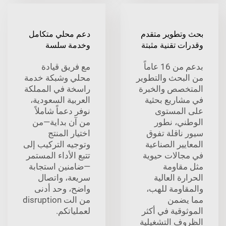
بحث وتطوير متقدم
دعم محلي متكامل
وقدرات تقنية مثبتة
وخدمة سلسة
بدعم من 16 عاماً
مع فريق قيادة
من البحث والتطوير
محلي وشبكة خدمة
المتخصص والخبرة
راسخة في المملكة
في مشاريع بحثية
العربية السعودية،
على المستوى
نوفر دعماً شاملاً
الوطني، نطور
من آن بداية—من
سيور ناقلة تفوق
اختيار المنتج
المعايير الصناعية
وتوجيه التركيب إلى
في مجالات حيوية
تتبع الأداء المستمر
مثل مقاومة
—ضامنين استجابة
الحرارة العالية
سريعة، واتصال
والمقاومة للهب،
واضح، وحد أدنى
مما يضمن
من الت disruption
الموثوقية في أكثر
لعملياتكم.
الظروف التشغيلية