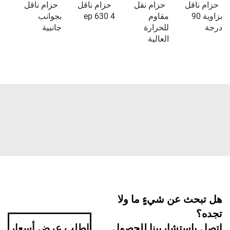
حزام ناقل
حزام نقل
حزام ناقل
حزام ناقل
بزاوية 90
مقاوم
ep 630 4
بجوانب
درجة
للحرارة
جانبية
العالية
هل تبحث عن شيءٍ ما ولا
تجده؟
اتصل باستشاريينا للحصول
اطلب عرض أسعار