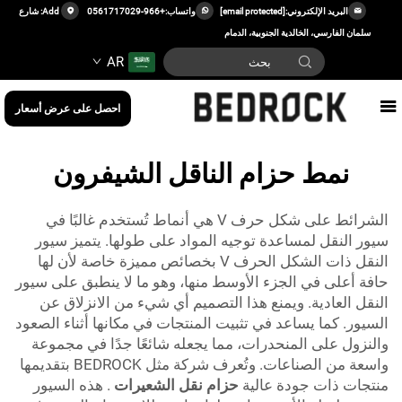
البريد الإلكتروني:
[email protected]
واتساب:
+966-0561717029
Add: شارع
سلمان الفارسي، الخالدية الجنوبية، الدمام
AR
احصل على عرض أسعار
نمط حزام الناقل الشيفرون
الشرائط على شكل حرف V هي أنماط تُستخدم غالبًا في
سيور النقل لمساعدة توجيه المواد على طولها. يتميز سيور
النقل ذات الشكل الحرف V بخصائص مميزة خاصة لأن لها
حافة أعلى في الجزء الأوسط منها، وهو ما لا ينطبق على سيور
النقل العادية. ويمنع هذا التصميم أي شيء من الانزلاق عن
السيور. كما يساعد في تثبيت المنتجات في مكانها أثناء الصعود
والنزول على المنحدرات، مما يجعله شائعًا جدًا في مجموعة
واسعة من الصناعات. وتُعرف شركة مثل BEDROCK بتقديمها
منتجات ذات جودة عالية
حزام نقل الشعيرات
. هذه السيور