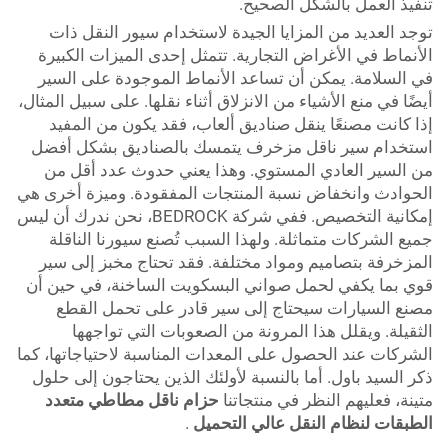
تنفيذ العمل بالشكل الصحيح.
توجد العديد من المزايا الجيدة لاستخدام سيور النقل ذات
الأنماط في الأغراض التجارية. تتمثل إحدى الميزات الكبيرة
في السلامة. يمكن أن تساعد الأنماط الموجودة على السير
أيضًا في منع الأشياء من الانزلاق أثناء نقلها. على سبيل المثال،
إذا كانت مصنعًا ينقل صناديق ألعاب، فقد يكون من المفيد
استخدام سير ناقل مزخرف يتمسك بالصناديق بشكل أفضل
من السير العادي المستوي. وهذا يعني حدوث عدد أقل من
الحوادث وانخفاض نسبة المنتجات المفقودة. وميزة أخرى هي
إمكانية التخصيص. ففي شركة BEDROCK، نحن ندرك أن ليس
جميع الشركات متماثلة. ولهذا السبب تُصنع سيورنا الناقلة
المزخرفة بتصاميم ومواد مختلفة. فقد تحتاج مخبز إلى سير
قوي بما يكفي لحمل صواني البسكويت الساخنة، في حين أن
مصنع السيارات سيحتاج إلى سير قادر على تحمل القطع
الثقيلة. ويقلل هذا المرونة من الصعوبات التي تواجهها
الشركات عند الحصول على المعدات المناسبة لاحتياجاتها، كما
ذكر السيد باول. أما بالنسبة لأولئك الذين يحتاجون إلى حلول
متينة، فعليهم النظر في منتجاتنا
حزام ناقل مطاطي متعدد
الطبقات لنظام النقل عالي التحميل
.