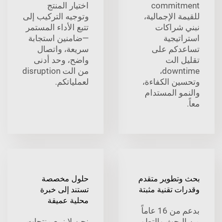
commitment
اختيار المنتج
للقيمة الإجمالية،
وتوجيه التركيب إلى
نبني شراكات
تتبع الأداء المستمر
استراتيجية
—ضامنين استجابة
تساعدكم على
سريعة، واتصال
تقليل الت
واضح، وحد أدنى
downtime،
من الت disruption
وتحسين الكفاءة،
لعملياتكم.
والنمو المستدام
معاً.
بحث وتطوير متقدم
حلول مخصصة
وقدرات تقنية مثبتة
تستند إلى خبرة
محلية عميقة
بدعم من 16 عاماً
من البحث والتطوير
نحن لا نبيع منتجات