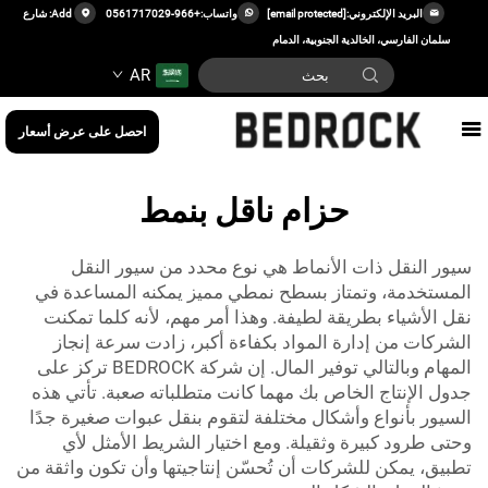
البريد الإلكتروني:
[email protected]
واتساب:
+966-0561717029
Add: شارع
سلمان الفارسي، الخالدية الجنوبية، الدمام
AR
احصل على عرض أسعار
حزام ناقل بنمط
سيور النقل ذات الأنماط هي نوع محدد من سيور النقل
المستخدمة، وتمتاز بسطح نمطي مميز يمكنه المساعدة في
نقل الأشياء بطريقة لطيفة. وهذا أمر مهم، لأنه كلما تمكنت
الشركات من إدارة المواد بكفاءة أكبر، زادت سرعة إنجاز
المهام وبالتالي توفير المال. إن شركة BEDROCK تركز على
جدول الإنتاج الخاص بك مهما كانت متطلباته صعبة. تأتي هذه
السيور بأنواع وأشكال مختلفة لتقوم بنقل عبوات صغيرة جدًا
وحتى طرود كبيرة وثقيلة. ومع اختيار الشريط الأمثل لأي
تطبيق، يمكن للشركات أن تُحسّن إنتاجيتها وأن تكون واثقة من