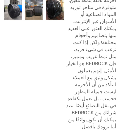
أحزمة ناقلة بنمط معين:
متوفرة في متاجر توريد
المواد الصناعية أو
الأسواق عبر الإنترنت.
يمكنك العثور على العديد
منها بتصاميم وأحجام
مختلفة! ولكن إذا كنت
ترغب في شيء فريد،
مثل نمط غريب ومميز،
فإن BEDROCK هو الخيار
الأمثل. إنهم يعملون
بشكل وثيق مع العملاء
للتأكد من أن الأحزمة
ليست جميلة المظهر
فحسب، بل تعمل بكفاءة
في نقل البضائع أيضًا. عند
شرائك من BEDROCK،
يمكنك أن تكون واثقًا من
أننا نزودك بأفضل