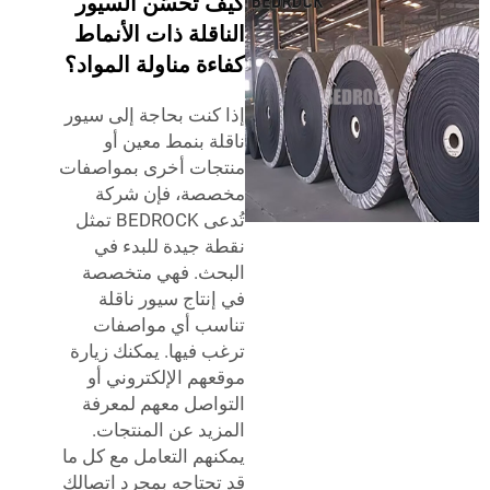
كيف تُحسّن السيور
الناقلة ذات الأنماط
كفاءة مناولة المواد؟
إذا كنت بحاجة إلى سيور
ناقلة بنمط معين أو
منتجات أخرى بمواصفات
مخصصة، فإن شركة
تُدعى BEDROCK تمثل
نقطة جيدة للبدء في
البحث. فهي متخصصة
في إنتاج سيور ناقلة
تناسب أي مواصفات
ترغب فيها. يمكنك زيارة
موقعهم الإلكتروني أو
التواصل معهم لمعرفة
المزيد عن المنتجات.
يمكنهم التعامل مع كل ما
قد تحتاجه بمجرد اتصالك