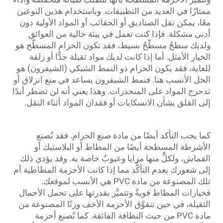
ممتازًا في العديد من التطبيقات. وباستخدام هذين النوعين
معًا، يمكن نقل الصناديق أو الحقائب أو المواد الأولية دون
أدنى مشكلة. فإذا كنت تعمل في بيئة خالية من العوائق
ولديك سطحٌ مسطّحٌ بسيط، فقد تكون الحزام المسطّح هو
الخيار الأمثل. أما إذا كانت لديك مواد ثقيلة جدًّا أو زلقة
للغاية، فقد يكون الحزام ذو النمط الشبكي (الشيفرون) هو
الحل الأنسب هنا. فنمط الشيفرون يساعد في منع انزلاق أو
تدحرج المواد على المنحدرات. وهذا يعني أنه لن تضطر أبدًا
إلى القلق بشأن الانسكابات أو فقدان المواد أثناء النقل.
كما يجب التأكد أيضًا من مادة صنع الحزام. فقد تُصنع
الأشرطة المسطحة أيضًا من المطاط أو البلاستيك أو
القماش، ولكلٍّ منها مزايا وعيوبٌ خاصة به. وقد يؤدي ذلك
إلى شعورك بعدم التأكُّد مما إذا كانت الأحزمة المطاطية أم
تلك المصنوعة من مادة PVC هي الأنسب لموقعك.
فخيارات المطاط قويةٌ وتتميَّز بقدرتها على تحمل الأحمال
الثقيلة، في حين تتفوَّق الأحزمة الأخف وزنًا المصنوعة من
مادة PVC من حيث النظافة الفائقة. كما تُصنع أحزمة