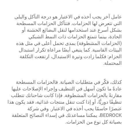
عامل آخر يجب أخذه في الاعتبار هو درجة التآكل والبلى
التي تتعرض لها الحزامات. فتتآكل الحزامات المسطحة
بشكل أسرع عند استخدامها لنقل البضائع الخشنة أو
الحادة، بينما تتمتع الحزامات ذات النمط الشبكي
(الحزامات المشطوفة) بمدى تحمل أعلى في مثل هذه
البيئات القاسية. كما ينبغي أيضًا مراعاة تكرار استبدال
الحزام: فكلما زادت وتيرة الاستبدال، ارتفعت التكلفة
المحتملة.
كذلك، فكّر في متطلبات الصيانة. فالحزامات المسطحة
عادةً ما تكون أسهل في التنظيف وإجراء الإصلاحات عليها
مقارنةً بالحزامات المشطوفة. فإذا كانت شاحناتك تتطلب
تنظيفًا دوريًّا، أو إذا كنت تنقل منتجات غذائية، فقد يكون هذا
عنصرًا حاسمًا يجب أخذه في الاعتبار. وفي شركة
BEDROCK، يمكننا مساعدتك في إسداء النصائح المتعلقة
بصيانة كل نوع من الحزامات.