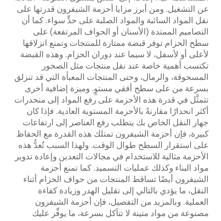
عن التشغيل. ومن أبرز مزايا أحزمة الشيفرون قدرتها على
نقل المواد السائبة والمواد الصلبة على حدٍّ سواء. كما أن
التصاميم الممتدة (الأسنان أو الحواف المرتفعة) على
سطح الحزام توفر قبضة ممتازة للمنتجات وتمنع انزلاقها
لأعلى أو لأسفل، لا سيما عند دوران الحزام. وهذه القبضة
تكتسب أهمية خاصة عند نقل منتجات مثل الصخور
المسحوقة، والرمال، وحتى المنتجات المعبأة التي قد تنزلق
بسرعة من على سطح أفقي مستوٍ. وميزة إضافية أخرى
تتمثَّل في قدرة هذه الأحزمة على رفع المواد إلى منحدرات
أكثر انحدارًا مقارنةً بالأحزمة المستوية العادية. فإذا كان
جهاز النقل الخاص بك يتطلب رفع العناصر إلى ارتفاعات
كبيرة، فإن أحزمة الشيفرون تمتلك هذه القدرة مع الحفاظ
على استقرار السطح طوال الوقت. ولهذا السبب تُعدُّ هذه
الأحزمة مثالية للاستخدام في مجالات التعدين وإعادة تدوير
مواد البناء وكذلك عمليات التسميد. كما تمنع أحزمة
الشيفرون أيضًا تساقط المنتجات من حواف الحزام أثناء
النقل، ما يؤدي بالتالي إلى تقليل الهدر وزيادة كفاءة
العملية. وبالمزيد من التفصيل، فإن أحزمة الشيفرون
مصنوعة من مواد متينة لا تتآكل بسرعة، ما يوفِّر عليك