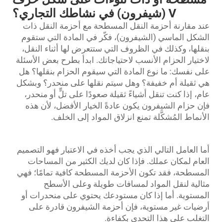
V (شيفرون) في نشاطك التجاري؟
عند مقارنة أحزمة النقل المسطحة مع أحزمة النقل ذات
الشكل الماسي (الشيفرون)، فكّر في المادة التي ستقوم
بنقلها، وكذلك في الظروف التي ستتعرض لها أثناء النقل،
لاختيار الحزام الأنسب لاحتياجاتك. ابدأ بطرح بعض الأسئلة
على نفسك: ما نوع المادة التي سيقوم الحزام بنقلها؟ هل
هي ثقيلة أم خفيفة؟ وهل سيتم نقلها على منحدر؟ وبشكل
عام، إذا كنت تنقل أشياءً ثقيلة صعودًا على تلٍّ أو منحدر،
فإن حزام الشيفرون يكون عادةً الخيار الأفضل، لأن هذه
الأنماط المُشكَّلة تمنع انزلاق المواد إلى الخلف.
أما العامل التالي الذي يجب أخذه في الاعتبار فهو التصميم
العام لمكان عملك. فإذا كان لديك الكثير من المساحات
المسطحة، فقد تكون الأحزمة المسطحة كافية تمامًا؛ فهي
مثالية لنقل المواد لمسافات طويلة وعلى الأسطح
المستوية. أما إذا كان مستودعك يحتوي على منحدرات أو
أرضيات غير مستوية، فإن أحزمة الشيفرون قادرة على
التغلب على هذا التحدي بكفاءة.