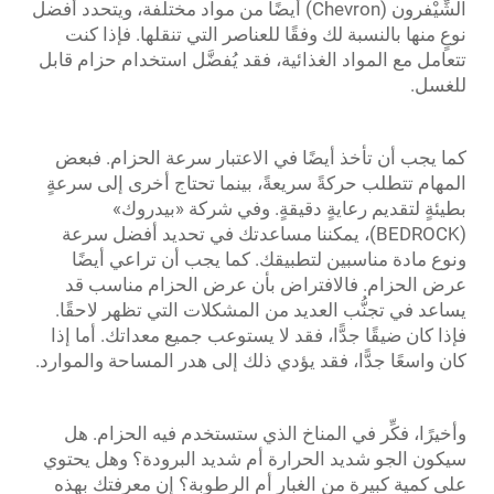
الشِّيْفرون (Chevron) أيضًا من مواد مختلفة، ويتحدد أفضل
نوعٍ منها بالنسبة لك وفقًا للعناصر التي تنقلها. فإذا كنت
تتعامل مع المواد الغذائية، فقد يُفضَّل استخدام حزام قابل
للغسل.
كما يجب أن تأخذ أيضًا في الاعتبار سرعة الحزام. فبعض
المهام تتطلب حركةً سريعةً، بينما تحتاج أخرى إلى سرعةٍ
بطيئةٍ لتقديم رعايةٍ دقيقةٍ. وفي شركة «بيدروك»
(BEDROCK)، يمكننا مساعدتك في تحديد أفضل سرعة
ونوع مادة مناسبين لتطبيقك. كما يجب أن تراعي أيضًا
عرض الحزام. فالافتراض بأن عرض الحزام مناسب قد
يساعد في تجنُّب العديد من المشكلات التي تظهر لاحقًا.
فإذا كان ضيقًا جدًّا، فقد لا يستوعب جميع معداتك. أما إذا
كان واسعًا جدًّا، فقد يؤدي ذلك إلى هدر المساحة والموارد.
وأخيرًا، فكِّر في المناخ الذي ستستخدم فيه الحزام. هل
سيكون الجو شديد الحرارة أم شديد البرودة؟ وهل يحتوي
على كمية كبيرة من الغبار أم الرطوبة؟ إن معرفتك بهذه