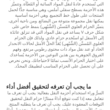
التي تُستخدم عادةً لنقل المواد السائبة أو المُعبَّأة. وتتميَّز
هذه الأحزمة بسطح سفلي أملس، وهي مناسبة جدًّا لحمل
المنتجات على طول خط التجميع. وهي أحزمة أساسية
يمكنها نقل مجموعة متنوعة من البضائع. ومن ناحية أخرى،
يتميَّز الحزام العلوي المُسنَّن (الشِّبْهِي) بنمط خاص على
شكل حرف V يساعد في نقل المواد التي قد تنزلق عائدًة
إلى الأسفل لو استُخدم حزام عادي. ولذلك فإن الحزام
العلوي المُسنَّن (الشِّبْهِي) يُعَدُّ الحلَّ الأمثل لحالات الانحدار
الحاد أو عند نقل مواد ذات محتوى رطوبي مرتفع. وفهم
الفروق الجوهرية بين هذين النوعين من الأحزمة يُساعدك
على اختيار الحزام الأنسب تمامًا لاحتياجاتك. ونحن نحرص
على أن تحصل على الحزام المناسب لتطبيقك المحدَّد.
ما يجب أن تعرفه لتحقيق أفضل أداء
السرُّ وراء استخدام أحزمة النقل بفعالية: يجب أن تعرف ما
تتعامل معه إذا كنت تتوقع أداءً ممتازًا
حزام النقل
لتحقيق
التوقعات المعقودة عليك، يجب أن تعرف ما يتطلبه المنتج.
وتتميّز الأحزمة المسطحة بأنها تتطلب صيانةً منخفضةً وأداءً