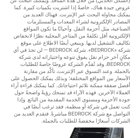
(الشكل الحدبي) من خلال هذه المنافذ. ويمكنك البحث عن
عروض جيدة هناك، خاصةً إذا اشتريت بكميات كبيرة. كما
يمكنك محاولة البحث عبر الإنترنت. فهناك العديد من
المصادر الإلكترونية لشراء المعدات والمستلزمات
الصناعية، مثل أحزمة النقل. وأحيانًا ما تكون المواقع
الإلكترونية أقل تكلفةً من المتاجر المحلية نظرًا لانخفاض
تكاليف التشغيل لديها. وينبغي أيضًا الاطلاع على موقع
شركة «BEDROCK». شركة BEDROCK — لن تجدَ في أي
مكانٍ آخر حزام نقل يفوق تنوعه واختياراته لدى شركة
BEDROCK، وقد تُقدِّم الشركة عروضًا خاصةً للطلبات
بالجملة. وعند التسوق عبر الإنترنت، تأكَّد من مقارنة
الأسعار بين المواقع المختلفة؛ وبذلك يمكنك الحصول على
أفضل صفقة ممكنة تلائم احتياجاتك. كما يمكنك قراءة آراء
العملاء الآخرين. فهذه الآراء قد تمنحك رؤيةً واضحةً حول
جودة الأحزمة ومستوى الخدمة المقدمة من البائع. وإذا
كنت تعمل في شركة أو منظمة، فقد ترغب أيضًا في
التواصل مع شركة BEDROCK مباشرةً. فتقدم العديد من
الشركات أسعارًا مخفضةً للطلبات بالجملة.