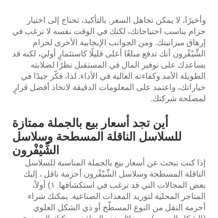
وأخيرًا، لا يمكن تجاهل السعر. بالتأكيد، تحتاج إلى اختيار
حزام يناسب احتياجاتك، لكنك في الوقت نفسه لا ترغب في
إرهاق ميزانيتك. ومن الجوانب الإيجابية الأخرى لحزام
الشِّيْفْرون أنك تدفع مبلغًا أعلى قليلًا كاستثمارٍ أولي، لكنه قد
يساعدك على توفير المال في المستقبل نظرًا لصلابته
الطويلة الأمد وكفاءته العالية في الأداء. لذا، فكّر جيدًا في
خياراتك، واعتمد على المعلومات الدقيقة لاتخاذ أفضل قرارٍ
لمصلحة شركتك.
أين تجد أسعار بيع بالجملة ممتازة
للسلاسل الناقلة المسطحة وسلاسل
الشِّيْفْرون
إذا كنت تبحث عن أسعار بيع بالجملة المناسبة للسلاسل
الناقلة المسطحة وسلاسل الشِّيْفْرون
أحزمة ناقل
، إليك
بعض المجالات التي قد ترغب في استكشافها. ١) أولاً،
المتاجر المحلية لتوريد المعدات الصناعية. يمكنك شراء
أحزمة النقل من النوع المسطّح أو ذي الشكل العلوي