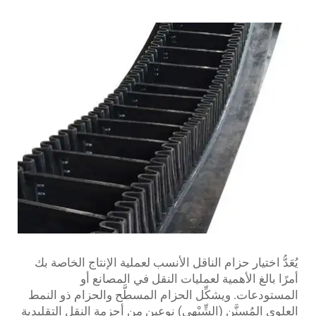
يُعَدُّ اختيار حزام الناقل الأنسب لعملية الإنتاج الخاصة بك
أمرًا بالغ الأهمية لعمليات النقل في المصانع أو
المستودعات. ويشكِّل الحزام المسطَّح والحزام ذو النمط
العلوي المُسنَّن (الشِّبْهِي) نوعين من أحزمة النقل التقليدية