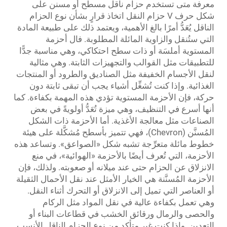
معرفة متى تستخدم حزام ناقل مسطح أو مسنن على
شكل حرف V
حزام النقل
اتخاذ قرارٍ بشأن نوع الحزام
الناقل يُعَدُّ أمرًا بالغ الأهمية، ويعتمد ذلك على طبيعة المادة
التي ستُنقل والزاوية المائلة المطلوبة. فال أحزمة
المستوية أملسَة أو ذات سطح احتكاكي، وهي مناسبة جدًّا
للتطبيقات مثل القوالب والتجهيزات الثابتة. وهي مثالية
لنقل الأجسام الخفيفة مثل الصناديق والطرود أو المنتجات
الغذائية. وإذا كنت تُشغِّل أشياء يجب أن تبقى ثابتة دون
حركة، فإن الأحزمة المستوية تؤدي هذه المهمة بكفاءة. كما
أنها أسرع في التنظيف، وهي ميزة تُعَدُّ أولويةً في بعض
الصناعات مثل معالجة الأغذية. أما الأحزمة ذات الشكل
المُسنَّن (Chevron)، فهي تتميز بأسطح مُشكَّلة على هيئة
خطوط مائلة متعرِّجة تشبه شكل «الصواعق». وتساعد هذه
الأحزمة، التي تُعرف أيضًا بالأحزمة «الهوائية»، في منع
الانزلاق عن الحزام حتى عند ميلانه أو صعوبته. ولذلك، فإن
الأحزمة المُسنَّنة هي الخيار الأمثل عند نقل الأحمال الثقيلة
أو العناصر التي تميل إلى الانزلاق أو التحرك أثناء النقل.
وهي تعمل بكفاءة عالية في نقل المواد مثل الركام
والحصى والرمال ورقائق الخشب في قطاعات البناء أو
التعدين. وإذا كنت غير متأكدٍ من نوع الحزام الناقل الأنسب