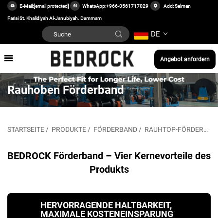
E-Mail:
[email protected]
WhatsApp:
+966-0561717029
Add: Salman
Farisi St. Khalidiyah Al-Janubiyah. Dammam
DE
Angebot anfordern
Rauhoben Förderband
STARTSEITE
/
PRODUKTE
/
FÖRDERBAND
/
RAUHTOP-FÖRDERBAND
BEDROCK Förderband – Vier Kernevorteile des
Produkts
HERVORRAGENDE HALTBARKEIT,
MAXIMALE KOSTENEINSPARUNG