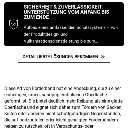
Anwendungsbereiche, um eine perfekte
SICHERHEIT & ZUVERLÄSSIGKEIT,
Übereinstimmung mit Ihren Betriebsbedingungen
UNTERSTÜTZUNG VOM ANFANG BIS
ZUM ENDE
zu gewährleisten.
Aufbau eines umfassenden Schutzsystems – von
der Produktdesign- und
Vulkanisationsdienstleistung bis zum
Lebenszyklusmanagement – zur Gewährleistung
eines sicheren und sorgenfreien Betriebs.
DETAILLIERTE LÖSUNGEN BEKOMMEN
Diese Art von Förderband hat eine Abdeckung, die zu einer
einheitigen, rauen, sandpapierähnlichen Oberfläche
geformt ist. Sie bietet deutlich mehr Reibung als eine glatte
Oberfläche und eignet sich daher zum Fördern von Säcken,
Kisten oder anderen nicht-schüttgutartigen Gegenständen,
die auf horizontalen oder leicht geneigten Förderbändern
neigen zu rutschen, oft in Verpackungs- oder