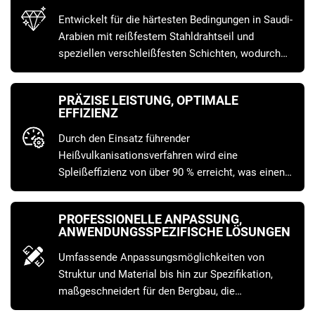
Entwickelt für die härtesten Bedingungen in Saudi-
Arabien mit reißfestem Stahldrahtseil und
speziellen verschleißfesten Schichten, wodurch
die Nutzungsdauer erheblich verlängert und die
Kosten pro Tonne gefördertem Material direkt
PRÄZISE LEISTUNG, OPTIMALE
reduziert werden.
EFFIZIENZ
Durch den Einsatz führender
Heißvulkanisationsverfahren wird eine
Spleißeffizienz von über 90 % erreicht, was einen
kontinuierlichen, stabilen Systembetrieb
sicherstellt und die Produktivität maximiert.
PROFESSIONELLE ANPASSUNG,
ANWENDUNGSSPEZIFISCHE LÖSUNGEN
Umfassende Anpassungsmöglichkeiten von
Struktur und Material bis hin zur Spezifikation,
maßgeschneidert für den Bergbau, die
Infrastruktur, Häfen und andere spezifische