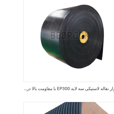
نوار نقاله لاستیکی سه لایه EP300 با مقاومت بالا در برابر سایش، عرض 800 میلی‌متر/1000 میلی‌متر/1200 میلی‌متر برای معادن زغال‌سنگ