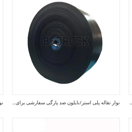
صنعتی از تولیدکننده، نوار نقاله لاستیکی شیاردار EP250 مقاوم برای معادن
نوار نقاله پلی استر/نایلون ضد پارگی سفارشی برای خط خردایش سنگ‌ها در کارخانه‌ها و صنایع خرده‌فروشی