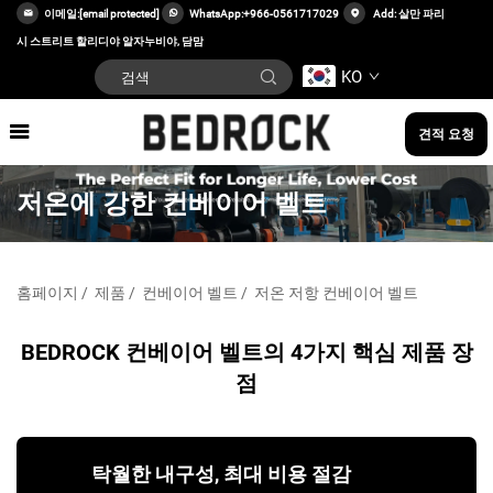
이메일:
[email protected]
WhatsApp:
+966-0561717029
Add: 살만 파리
시 스트리트 할리디야 알자누비야, 담맘
KO
견적 요청
저온에 강한 컨베이어 벨트
홈페이지
/
제품
/
컨베이어 벨트
/
저온 저항 컨베이어 벨트
BEDROCK 컨베이어 벨트의 4가지 핵심 제품 장
점
탁월한 내구성, 최대 비용 절감