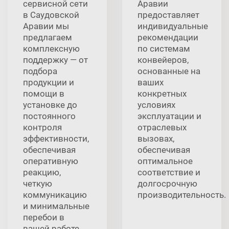
сервисной сети
Аравии
в Саудовской
предоставляет
Аравии мы
индивидуальные
предлагаем
рекомендации
комплексную
по системам
поддержку — от
конвейеров,
подбора
основанные на
продукции и
ваших
помощи в
конкретных
установке до
условиях
постоянного
эксплуатации и
контроля
отраслевых
эффективности,
вызовах,
обеспечивая
обеспечивая
оперативную
оптимальное
реакцию,
соответствие и
четкую
долгосрочную
коммуникацию
производительность.
и минимальные
перебои в
вашей работе.