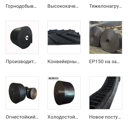
Горнодобывающий резиновый покровный высокоскоростной регулируемый резиновый ремень Ep конвейерный ремень с фабрики
Высококачественный резиновый конвейерный ремень по низкой цене, 4 слоя, ширина 800 мм, EP-конвейерный ремень для горнодобывающей промышленности, карьеров и дробилок для камня
Тяжелонагруженный стальной канатный конвейерный ремень для транспортировки цемента и карьерных сыпучих материалов на большие расстояния
Производитель, поставщик, тяжелый резиновый конвейерный ремень со стальным тросом для горнодобывающей промышленности
Конвейерный ремень NN из нейлона, индивидуального размера, устойчивый к истиранию, с рифленой поверхностью «елочка» для добычи полезных ископаемых
EP150 на заказ, 3 слоя, 4 слоя, 15 МПа, термостойкий черный резиновый конвейерный ремень повышенной прочности для дробилки камня и горнодобывающей промышленности
Огнестойкий конвейерный ремень EP, огнеупорный ремень для угольных шахт и производственных предприятий
Холодостойкий конвейерный ремень, гибкий при низких температурах, повышенной прочности для горнодобывающей промышленности и наружных промышленных применений
Новое поступление, разгрузочный, боковой, термостойкий резиновый конвейерный ремень с регулируемой скоростью для склада и производственного предприятия