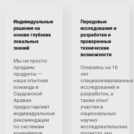
Индивидуальные
Передовые
решения на
исследования и
основе глубоких
разработки и
локальных
проверенные
знаний
технические
возможности
Мы не просто
продаем
Опираясь на 16
продукты —
лет
наша опытная
специализированных
команда в
исследований и
Саудовской
разработок, а
Аравии
также опыт
предоставляет
участия в
индивидуальные
национальных
рекомендации
научно-
по системам
исследовательских
конвейеров,
проектах, мы