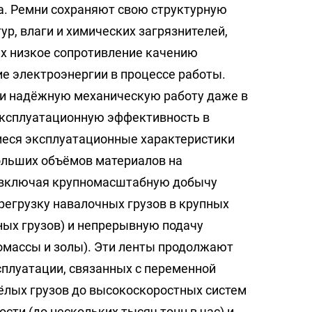
а. Ремни сохраняют свою структурную
р, влаги и химических загрязнителей,
х низкое сопротивление качению
е электроэнергии в процессе работы.
и надёжную механическую работу даже в
 эксплуатационную эффективность в
еся эксплуатационные характеристики
ольших объёмов материалов на
 включая крупномасштабную добычу
ерегрузку навалочных грузов в крупных
ных грузов) и непрерывную подачу
омассы и золы). Эти ленты продолжают
сплуатации, связанных с переменной
лых грузов до высокоскоростных систем
сти (до нескольких тысяч тонн в час) и