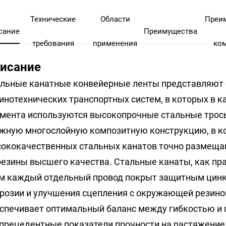
Технические
Области
Преи
сание
Преимущества
требования
применения
ко
исание
льные канатные конвейерные ленты представляют 
инотехнических транспортных систем, в которых в 
мента используются высокопрочные стальные трос
жную многослойную композитную конструкцию, в к
ококачественных стальных канатов точно размеща
резины высшего качества. Стальные канаты, как пра
м каждый отдельный провод покрыт защитным цин
розии и улучшения сцепления с окружающей резино
спечивает оптимальный баланс между гибкостью и 
прецедентные показатели прочности на растяжени