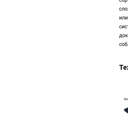
сло
или
сис
док
соб
Те