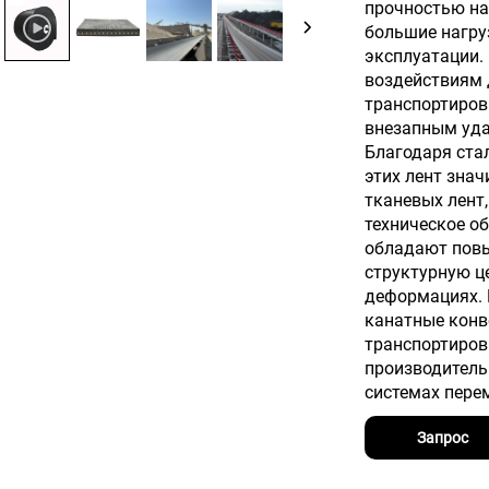
прочностью на
большие нагру
эксплуатации.
воздействиям 
транспортиров
внезапным уда
Благодаря ста
этих лент зна
тканевых лент
техническое об
обладают повы
структурную ц
деформациях. 
канатные кон
транспортиров
производител
системах пере
Запрос