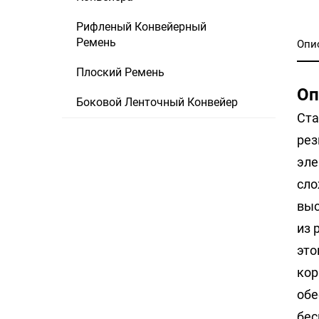
Рифленый Конвейерный
Ремень
Опи
Плоский Ремень
Оп
Боковой Ленточный Конвейер
Ста
рез
эле
сло
выс
из 
это
кор
обе
бес