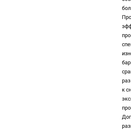
бол
Про
эфф
про
спе
изн
бар
сра
раз
к с
экс
про
Доп
раз