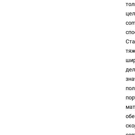
тол
цел
com
спо
Ста
тяж
шир
дел
зна
пол
пор
мат
обе
ско
сор