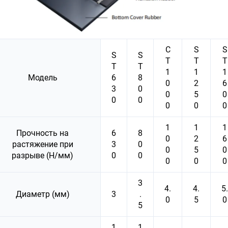
С
S
S
S
S
Т
T
T
T
T
1
1
1
Модель
6
8
0
2
6
3
0
0
5
0
0
0
0
0
0
1
1
1
Прочность на
6
8
0
2
6
растяжение при
3
0
0
5
0
разрыве (Н/мм)
0
0
0
0
0
3
4.
4.
5.
Диаметр (мм)
3
.
0
5
0
5
1
1