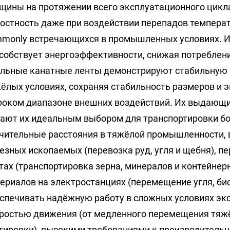
щины на протяжении всего эксплуатационного цикл
остность даже при воздействии перепадов температу
monly встречающихся в промышленных условиях. И
собствует энергоэффективности, снижая потреблени
льные канатные ленты демонстрируют стабильную 
ёлых условиях, сохраняя стабильность размеров и
оком диапазоне внешних воздействий. Их выдающи
ают их идеальным выбором для транспортировки б
чительные расстояния в тяжёлой промышленности,
езных ископаемых (перевозка руд, угля и щебня), п
тах (транспортировка зерна, минералов и контейнер
ериалов на электростанциях (перемещение угля, би
спечивать надёжную работу в сложных условиях эк
ростью движения (от медленного перемещения тяжё
тировки), высокими требованиями к производительно