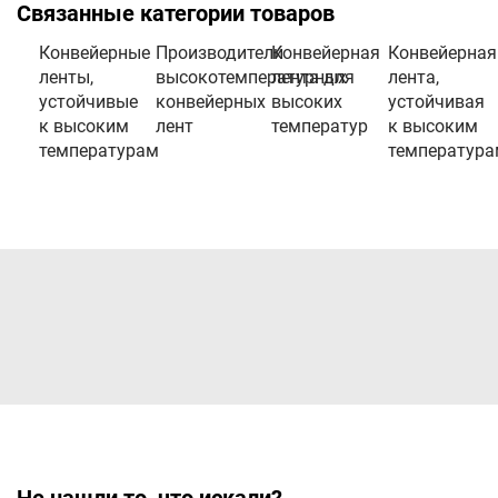
Связанные категории товаров
Конвейерные
Производители
Конвейерная
Конвейерная
ленты,
высокотемпературных
лента для
лента,
устойчивые
конвейерных
высоких
устойчивая
к высоким
лент
температур
к высоким
температурам
температура