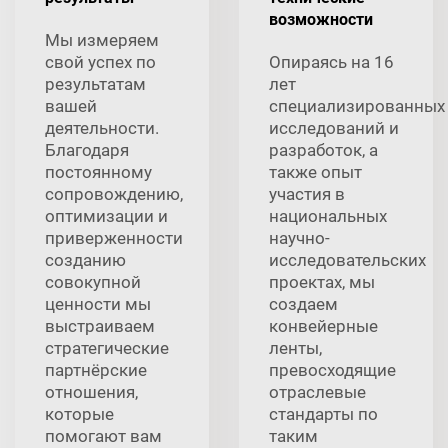
возможности
Мы измеряем
свой успех по
Опираясь на 16
результатам
лет
вашей
специализированных
деятельности.
исследований и
Благодаря
разработок, а
постоянному
также опыт
сопровождению,
участия в
оптимизации и
национальных
приверженности
научно-
созданию
исследовательских
совокупной
проектах, мы
ценности мы
создаем
выстраиваем
конвейерные
стратегические
ленты,
партнёрские
превосходящие
отношения,
отраслевые
которые
стандарты по
помогают вам
таким