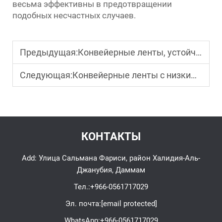
весьма эффективны в предотвращении
подобных несчастных случаев.
Предыдущая:
Конвейерные ленты, устойчивые к разрывам: ключ к долговечности в тяжелых эксплуатационных условиях
Следующая:
Конвейерные ленты с низким удлинением: стабильность и точность при транспортировке материалов
КОНТАКТЫ
Add: Улица Сальмана Фариси, район Халидия-Аль-
Джанубия, Даммам
Тел.:
+966-0561717029
Эл. почта:
[email protected]
WhatsApp:
+966-0561717029