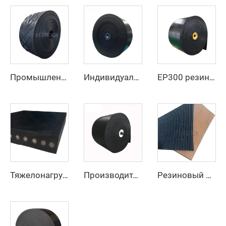
Промышленный конвейерный ремень, цена производителя, тяжелый резиновый конвейерный ремень с шевронным рисунком EP250 для горнодобывающей промышленности
Индивидуальный антиразрывной полиэстер/нейлоновый конвейерный ремень для дробильной линии карьера для производственных предприятий и розничной торговли
EP300 резиновый конвейерный ремень из 3 слоев с высокой устойчивостью к истиранию, шириной 800 мм/1000 мм/1200 мм, для добычи угля
Тяжелонагруженный стальной канатный конвейерный ремень для транспортировки цемента и карьерных сыпучих материалов на большие расстояния
Производитель, поставщик, тяжелый резиновый конвейерный ремень со стальным тросом для горнодобывающей промышленности
Резиновый конвейерный ремень с шероховатой верхней поверхностью