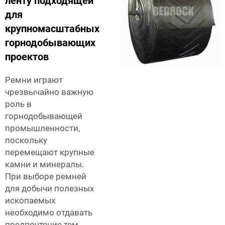
ленту подходящей
для
крупномасштабных
горнодобывающих
проектов
Ремни играют
чрезвычайно важную
роль в
горнодобывающей
промышленности,
поскольку
перемещают крупные
камни и минералы.
При выборе ремней
для добычи полезных
ископаемых
необходимо отдавать
предпочтение тем,