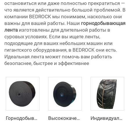
остановиться или даже полностью прекратиться —
что является действительно большой проблемой. В
компании BEDROCK мы понимаем, насколько они
важны для вашей работы. Наши
горнодобывающая
лента
изготовлены для длительной работы в
суровых условиях. Если вы ищете ленты,
подходящие для ваших небольших машин или
гигантского оборудования, в BEDROCK они есть.
Идеальная лента может помочь вам работать
безопаснее, быстрее и эффективнее
Горнодобывающий резиновый покровный высокоскоростной регулируемый резиновый ремень Ep конвейерный ремень с фабрики
Высококачественный резиновый конвейерный ремень по низкой цене, 4 слоя, ширина 800 мм, EP-конвейерный ремень для горнодобывающей промышленности, карьеров и дробилок для камня
Индивидуальный конвейерный ремень U-образного сечения, высокопрочный конвейерный ремень для транспортировки материалов при высоких температурах