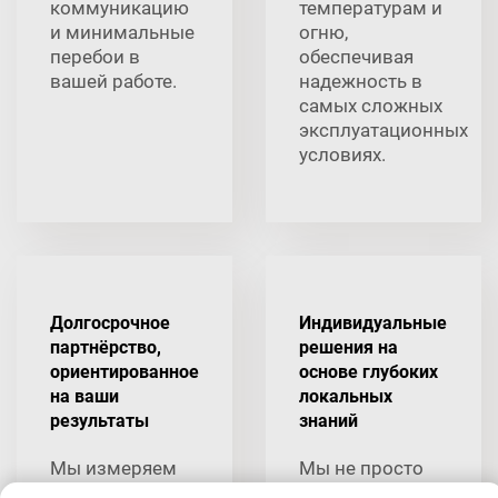
коммуникацию
температурам и
и минимальные
огню,
перебои в
обеспечивая
вашей работе.
надежность в
самых сложных
эксплуатационных
условиях.
Долгосрочное
Индивидуальные
партнёрство,
решения на
ориентированное
основе глубоких
на ваши
локальных
результаты
знаний
Мы измеряем
Мы не просто
свой успех по
продаем