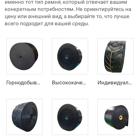
именно тот тип ремня, который отвечает вашим
конкретным потребностям. Не ориентируйтесь на
цену или внешний вид, а выбирайте то, что лучше
всего подходит для вашей среды.
Горнодобывающий резиновый покровный высокоскоростной регулируемый резиновый ремень Ep конвейерный ремень с фабрики
Высококачественный резиновый конвейерный ремень по низкой цене, 4 слоя, ширина 800 мм, EP-конвейерный ремень для горнодобывающей промышленности, карьеров и дробилок для камня
Индивидуальный конвейерный ремень U-образного сечения, высокопрочный конвейерный ремень для транспортировки материалов при высоких температурах