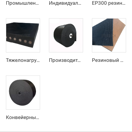
Промышленный конвейерный ремень, цена производителя, тяжелый резиновый конвейерный ремень с шевронным рисунком EP250 для горнодобывающей промышленности
Индивидуальный антиразрывной полиэстер/нейлоновый конвейерный ремень для дробильной линии карьера для производственных предприятий и розничной торговли
EP300 резиновый конвейерный ремень из 3 слоев с высокой устойчивостью к истиранию, шириной 800 мм/1000 мм/1200 мм, для добычи угля
Тяжелонагруженный стальной канатный конвейерный ремень для транспортировки цемента и карьерных сыпучих материалов на большие расстояния
Производитель, поставщик, тяжелый резиновый конвейерный ремень со стальным тросом для горнодобывающей промышленности
Резиновый конвейерный ремень с шероховатой верхней поверхностью
Конвейерные ленты маслостойкие, разработанные производителем, с регулируемой скоростью, новинка