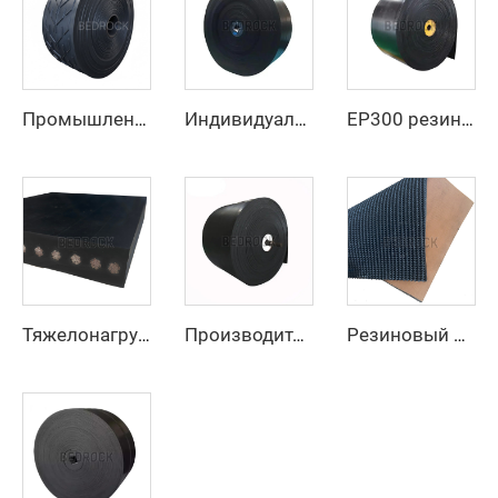
Промышленный конвейерный ремень, цена производителя, тяжелый резиновый конвейерный ремень с шевронным рисунком EP250 для горнодобывающей промышленности
Индивидуальный антиразрывной полиэстер/нейлоновый конвейерный ремень для дробильной линии карьера для производственных предприятий и розничной торговли
EP300 резиновый конвейерный ремень из 3 слоев с высокой устойчивостью к истиранию, шириной 800 мм/1000 мм/1200 мм, для добычи угля
Тяжелонагруженный стальной канатный конвейерный ремень для транспортировки цемента и карьерных сыпучих материалов на большие расстояния
Производитель, поставщик, тяжелый резиновый конвейерный ремень со стальным тросом для горнодобывающей промышленности
Резиновый конвейерный ремень с шероховатой верхней поверхностью