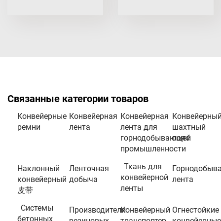
Связанные категории товаров
Конвейерные
Конвейерная
Конвейерная
Конвейерны
ремни
лента
лента для
шахтный
горнодобывающей
пояс
промышленности
Ткань для
Наклонный
Ленточная
Горнодобыв
конвейерной
конвейерный
добыча
лента
ленты
皮带
Системы
Производители
Конвейерный
Огнестойкие
бетонных
резиновых
транспортер
конвейерные