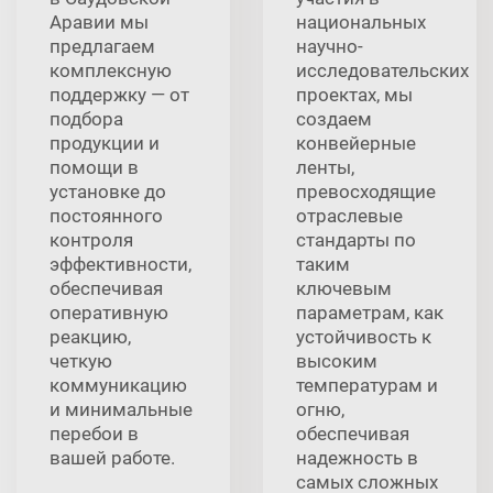
Аравии мы
национальных
предлагаем
научно-
комплексную
исследовательских
поддержку — от
проектах, мы
подбора
создаем
продукции и
конвейерные
помощи в
ленты,
установке до
превосходящие
постоянного
отраслевые
контроля
стандарты по
эффективности,
таким
обеспечивая
ключевым
оперативную
параметрам, как
реакцию,
устойчивость к
четкую
высоким
коммуникацию
температурам и
и минимальные
огню,
перебои в
обеспечивая
вашей работе.
надежность в
самых сложных