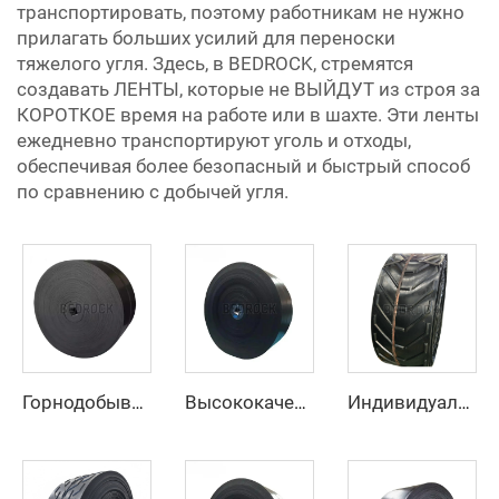
транспортировать, поэтому работникам не нужно
прилагать больших усилий для переноски
тяжелого угля. Здесь, в BEDROCK, стремятся
создавать ЛЕНТЫ, которые не ВЫЙДУТ из строя за
КОРОТКОЕ время на работе или в шахте. Эти ленты
ежедневно транспортируют уголь и отходы,
обеспечивая более безопасный и быстрый способ
по сравнению с добычей угля.
Горнодобывающий резиновый покровный высокоскоростной регулируемый резиновый ремень Ep конвейерный ремень с фабрики
Высококачественный резиновый конвейерный ремень по низкой цене, 4 слоя, ширина 800 мм, EP-конвейерный ремень для горнодобывающей промышленности, карьеров и дробилок для камня
Индивидуальный конвейерный ремень U-образного сечения, высокопрочный конвейерный ремень для транспортировки материалов при высоких температурах