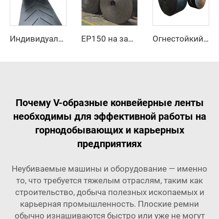
Индивидуальный конвейерный ремень с узором «елочка», высокопрочный, для транспортировки материалов при высоких температурах
EP150 на заказ, 3 слоя, 4 слоя, 15 МПа, термостойкий черный резиновый конвейерный ремень повышенной прочности для дробилки камня и горнодобывающей промышленности
Огнестойкий конвейерный ремень EP, огнеупорный ремень для угольных шахт и производственных предприятий
Почему V-образные конвейерные ленты
необходимы для эффективной работы на
горнодобывающих и карьерных
предприятиях
Неубиваемые машины и оборудование — именно
то, что требуется тяжелым отраслям, таким как
строительство, добыча полезных ископаемых и
карьерная промышленность.
Плоские ремни
обычно изнашиваются быстро или уже не могут