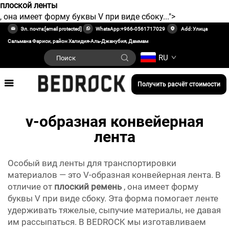
плоской ленты
, она имеет форму буквы V при виде сбоку...">
Эл. почта:
[email protected]
WhatsApp:
+966-0561717029
Add: Улица
Сальмана Фариси, район Халидия-Аль-Джанубия, Даммам
RU
Получить расчёт стоимости
v-образная конвейерная
лента
Особый вид ленты для транспортировки
материалов — это V-образная конвейерная лента. В
отличие от
плоский ремень
, она имеет форму
буквы V при виде сбоку. Эта форма помогает ленте
удерживать тяжелые, сыпучие материалы, не давая
им рассыпаться. В BEDROCK мы изготавливаем