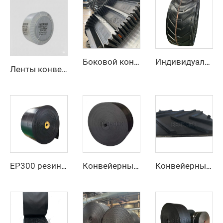
Боковой конвейерный ремень для подачи материалов под большим уклоном и вертикально
Индивидуальный конвейерный ремень U-образного сечения, высокопрочный конвейерный ремень для транспортировки материалов при высоких температурах
Ленты конвейерные высокой прочности для транспортировки на большие расстояния в жарком климате
EP300 резиновый конвейерный ремень из 3 слоев с высокой устойчивостью к истиранию, шириной 800 мм/1000 мм/1200 мм, для добычи угля
Конвейерные ленты маслостойкие, разработанные производителем, с регулируемой скоростью, новинка
Конвейерный ремень NN из нейлона, индивидуального размера, устойчивый к истиранию, с рифленой поверхностью «елочка» для добычи полезных ископаемых