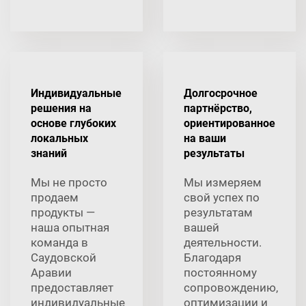
Индивидуальные
Долгосрочное
решения на
партнёрство,
основе глубоких
ориентированное
локальных
на ваши
знаний
результаты
Мы не просто
Мы измеряем
продаем
свой успех по
продукты —
результатам
наша опытная
вашей
команда в
деятельности.
Саудовской
Благодаря
Аравии
постоянному
предоставляет
сопровождению,
индивидуальные
оптимизации и